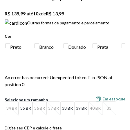
5
º
bota
R$ 139,99
até
10
x
de
R$ 13,99
6
º
sandalia
Outras formas de pagamento e parcelamento
7
º
jeans
Cor
8
º
salto
9
º
chuteira
10
º
new balance
An error has occurred: Unexpected token T in JSON at
position 0
Em estoque
34 BR
35 BR
36 BR
37 BR
38 BR
39 BR
40 BR
33
Digite seu CEP e calcule o frete