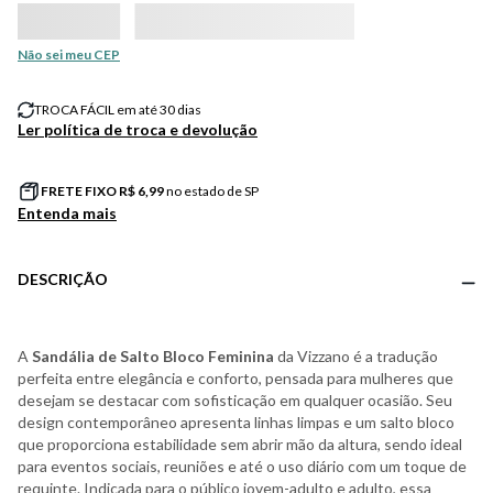
Não sei meu CEP
TROCA FÁCIL em até 30 dias
Ler política de troca e devolução
FRETE FIXO R$
6,99
no estado de SP
Entenda mais
DESCRIÇÃO
A
Sandália de Salto Bloco Feminina
da Vizzano é a tradução
perfeita entre elegância e conforto, pensada para mulheres que
desejam se destacar com sofisticação em qualquer ocasião. Seu
design contemporâneo apresenta linhas limpas e um salto bloco
que proporciona estabilidade sem abrir mão da altura, sendo ideal
para eventos sociais, reuniões e até o uso diário com um toque de
requinte. Indicada para o público jovem-adulto e adulto, essa