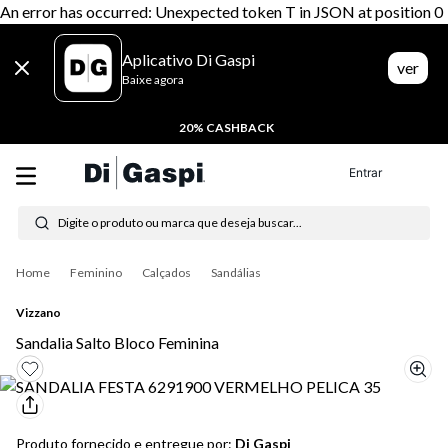
An error has occurred: Unexpected token T in JSON at position 0
Aplicativo Di Gaspi
ver
Baixe agora
20% CASHBACK
Entrar
Digite o produto ou marca que deseja buscar...
Termos mais buscados
Feminino
Calçados
Sandálias
1
º
tênis feminino
Vizzano
2
º
tenis
Sandalia Salto Bloco Feminina
3
º
moletom
4
º
tênis masculino
Produto fornecido e entregue por:
Di Gaspi