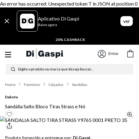
An error has occurred: Unexpected token T in JSON at position 0
Aplicativo Di Gaspi
ver
Baixe agora
20% CASHBACK
Entrar
Digite o produto ou marca que deseja buscar...
Termos mais buscados
Feminino
Calçados
Sandálias
1
º
tênis feminino
Dakota
2
º
tenis
Sandália Salto Bloco Tiras Strass e Nó
3
º
moletom
4
º
tênis masculino
Produto fornecido e entregue por:
Di Gaspi