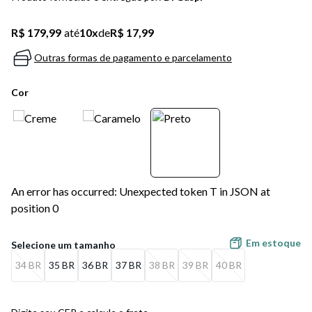
5
º
bota
R$ 179,99
até
10
x
de
R$ 17,99
6
º
sandalia
Outras formas de pagamento e parcelamento
7
º
jeans
Cor
8
º
chuteira
9
º
salto
10
º
new balance
An error has occurred: Unexpected token T in JSON at
position 0
Em estoque
34 BR
35 BR
36 BR
37 BR
38 BR
39 BR
40 BR