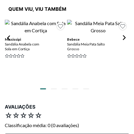
QUEM VIU, VIU TAMBÉM
Mississipi
Bebece
Be
Sandália Anabela com
Sandália Meia Pata Salto
San
Sola em Cortiça
Grosso
De
Ca
AVALIAÇÕES
☆
☆
☆
☆
☆
Classificação média: 0
(0 avaliações)