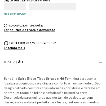
Digite seu CEP e calcule o frete
Não sei meu CEP
TROCA FÁCIL em até 30 dias
Ler política de troca e devolução
FRETE FIXO R$
6,99
no estado de SP
Entenda mais
DESCRIÇÃO
Sandália Salto Bloco Tiras Strass e Nó Feminina
é a escolha
ideal para quem busca elegância e conforto em um só modelo. Seu
design delicado com tiras finas adornadas por strass e detalhe em
nó traz um toque de brilho e sofisticação na medida certa.
Desenvolvida para mulheres que gostam de se destacar com
classe, essa sandália é perfeita para festas, jantares e momentos