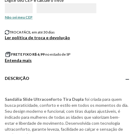
Digite seu CEP e calcule o frete
Não sei meu CEP
TROCA FÁCIL em até 30 dias
Ler política de troca e devolução
FRETE FIXO R$
6,99
no estado de SP
Entenda mais
DESCRIÇÃO
Sandália Slide Ultraconforto Tira Dupla
foi criada para quem
busca praticidade, conforto e estilo em todos os momentos do dia.
Seu design moderno e funcional, com tiras duplas ajustáveis, é
indicado para mulheres de todas as idades que valorizam bem-
estar e liberdade de movimento. Desenvolvida com tecnologia
ultraconforto, garante leveza, facilidade ao calçar e sensação de