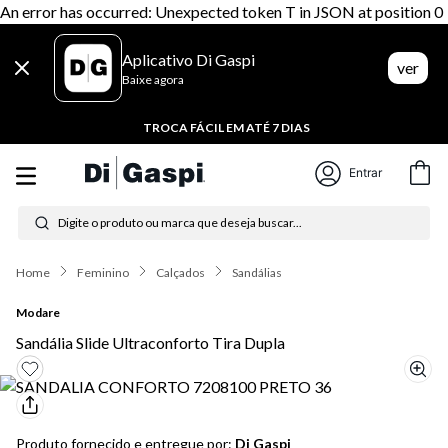
An error has occurred: Unexpected token T in JSON at position 0
Aplicativo Di Gaspi
ver
Baixe agora
TROCA FÁCIL EM ATÉ 7 DIAS
Entrar
Digite o produto ou marca que deseja buscar...
Termos mais buscados
Feminino
Calçados
Sandálias
1
º
tênis feminino
Modare
Sandália Slide Ultraconforto Tira Dupla
2
º
tenis
3
º
moletom
4
º
tênis masculino
Produto fornecido e entregue por:
Di Gaspi