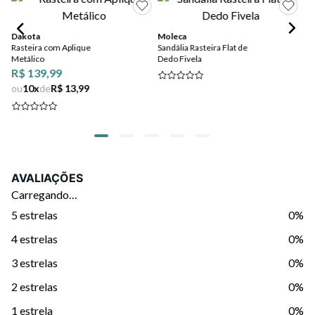
Dakota
Moleca
Mo
Rasteira com Aplique
Sandália Rasteira Flat de
Sa
Metálico
Dedo Fivela
Ap
R$ 139,99
ou
10
x
de
R$ 13,99
AVALIAÇÕES
Carregando…
5 estrelas
0%
4 estrelas
0%
3 estrelas
0%
2 estrelas
0%
1 estrela
0%