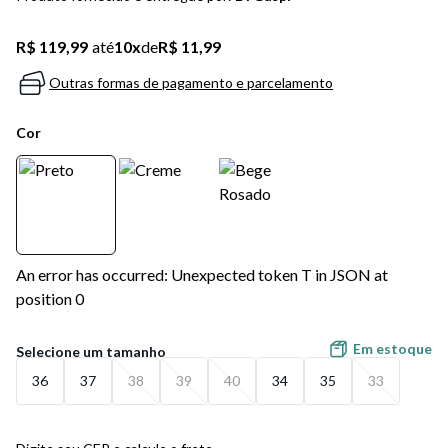
5
º
bota
R$ 119,99
até
10
x
de
R$ 11,99
6
º
sandalia
Outras formas de pagamento e parcelamento
7
º
jeans
Cor
8
º
salto
9
º
new balance
10
º
tênis infantil
An error has occurred: Unexpected token T in JSON at
position 0
Em estoque
36
37
38
39
40
34
35
33