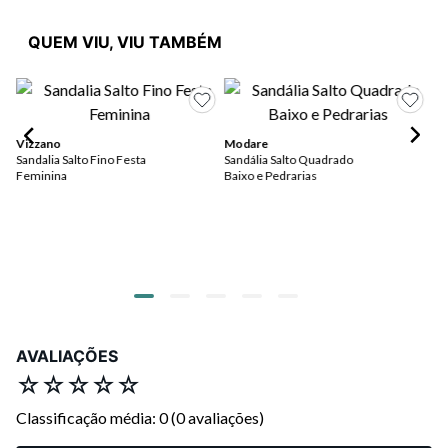
QUEM VIU, VIU TAMBÉM
Vizzano
Modare
Mo
Sandalia Salto Fino Festa
Sandália Salto Quadrado
Sa
Feminina
Baixo e Pedrarias
Elá
R$
R$
ou
AVALIAÇÕES
☆
☆
☆
☆
☆
Classificação média: 0
(0 avaliações)