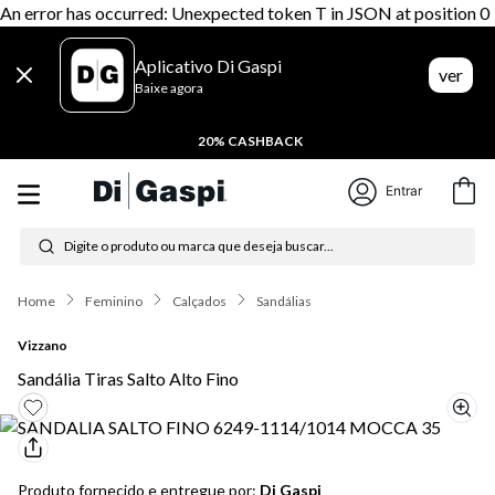
An error has occurred: Unexpected token T in JSON at position 0
Aplicativo Di Gaspi
ver
Baixe agora
20% CASHBACK
Entrar
Digite o produto ou marca que deseja buscar...
Termos mais buscados
Feminino
Calçados
Sandálias
1
º
tênis feminino
Vizzano
2
º
tenis
Sandália Tiras Salto Alto Fino
3
º
moletom
4
º
tênis masculino
Produto fornecido e entregue por:
Di Gaspi