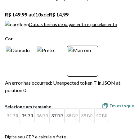
5
º
bota
R$ 149,99
até
10
x
de
R$ 14,99
6
º
sandalia
Outras formas de pagamento e parcelamento
7
º
jeans
Cor
8
º
chuteira
9
º
salto
10
º
new balance
An error has occurred: Unexpected token T in JSON at
position 0
Em estoque
34 BR
35 BR
36 BR
37 BR
38 BR
39 BR
40 BR
Digite seu CEP e calcule o frete