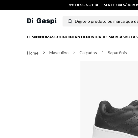
5% DESC NO PIX
EM ATÉ 10X S/ JUR
Digite o produto ou marca que deseja
Termos mais buscados
FEMININO
MASCULINO
INFANTIL
NOVIDADES
MARCAS
BOTAS
1
º
tênis feminino
Masculino
Calçados
Sapatênis
2
º
tenis
3
º
moletom
4
º
tênis masculino
5
º
bota
6
º
sandalia
7
º
jeans