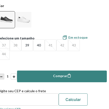
Cor
Em estoque
37
38
39
40
41
42
43
44
－
＋
Comprar
mprar
igite seu CEP e calcule o frete
ão sei meu CEP