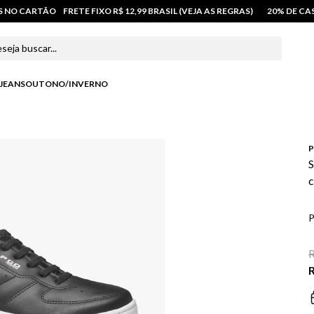
OS NO CARTÃO
FRETE FIXO R$ 12,99 BRASIL (VEJA AS REGRAS)
20% DE C
 buscar...
JEANS
OUTONO/INVERNO
P
S
P
R
R