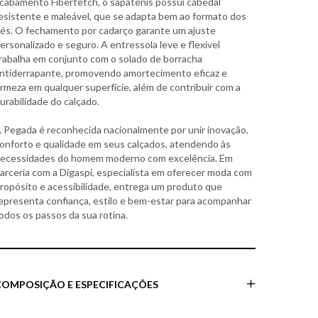
cabamento Fibertetch, o sapatênis possui cabedal
esistente e maleável, que se adapta bem ao formato dos
és. O fechamento por cadarço garante um ajuste
ersonalizado e seguro. A entressola leve e flexível
rabalha em conjunto com o solado de borracha
ntiderrapante, promovendo amortecimento eficaz e
irmeza em qualquer superfície, além de contribuir com a
urabilidade do calçado.
 Pegada é reconhecida nacionalmente por unir inovação,
onforto e qualidade em seus calçados, atendendo às
ecessidades do homem moderno com excelência. Em
arceria com a Digaspi, especialista em oferecer moda com
ropósito e acessibilidade, entrega um produto que
epresenta confiança, estilo e bem-estar para acompanhar
odos os passos da sua rotina.
COMPOSIÇÃO E ESPECIFICAÇÕES