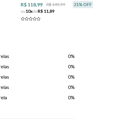
Masculino
R$ 118,99
R$ 149,99
21
% OFF
ou
10
x
de
R$ 11,89
relas
0%
relas
0%
relas
0%
relas
0%
rela
0%