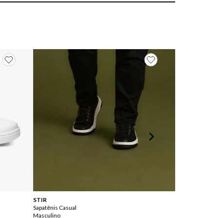
STIR
STIR
Sapatênis Casual
Sapatênis Couro
Masculino
Casual Elegante