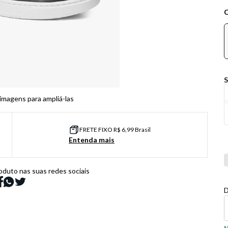
 imagens para ampliá-las
FRETE FIXO R$ 6,99 Brasil
Entenda mais
Co
oduto nas suas redes sociais
D
N