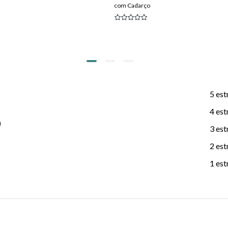
com Cadarço
5 est
4 est
)
3 est
2 est
1 est