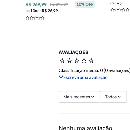
Cadarço
R$ 269,99
R$ 299,99
10
% OFF
ou
10
x
de
R$ 26,99
AVALIAÇÕES
☆
☆
☆
☆
☆
Classificação média: 0
(0 avaliações
Escreva uma avaliação
Adicionar avaliação
Título
Mais recentes
Todos
Avalie o produto de 1 a 5 estrelas
Nenhuma avaliação
Seu nome