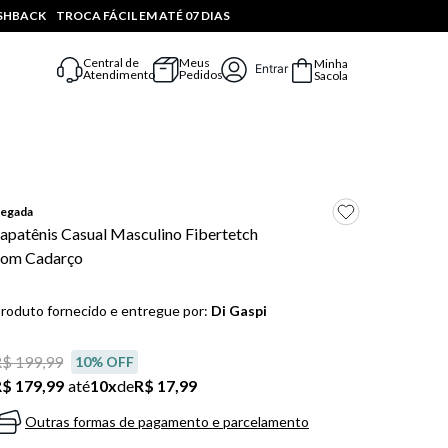
ASHBACK
TROCA FÁCIL EM ATÉ 07 DIAS
Central de
Meus
Minha
Entrar
Atendimento
Pedidos
Sacola
egada
apatênis Casual Masculino Fibertetch
com Cadarço
roduto fornecido e entregue por:
Di Gaspi
$ 199,99
10
% OFF
$ 179,99
até
10
x
de
R$ 17,99
Outras formas de pagamento e parcelamento