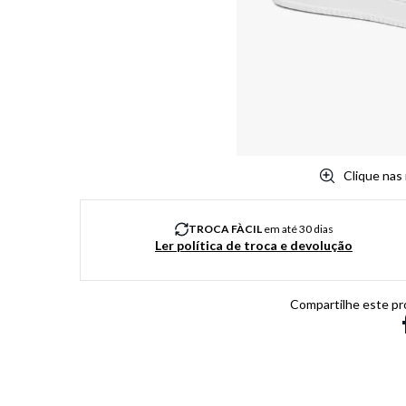
8
º
salto
9
º
new balance
10
º
tênis infantil
Clique nas
TROCA FÀCIL
em até 30 dias
Ler política de troca e devolução
Compartilhe este pr