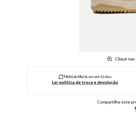
8
º
salto
9
º
new balance
10
º
tênis infantil
Clique nas
TROCA FÀCIL
em até 30 dias
Ler política de troca e devolução
Compartilhe este pr