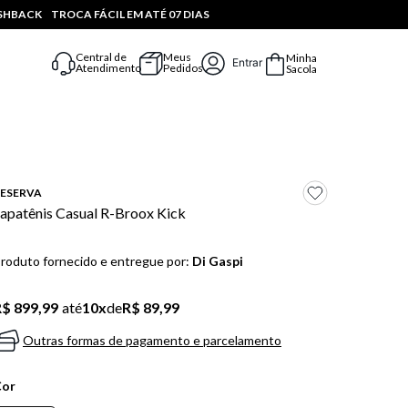
ASHBACK
TROCA FÁCIL EM ATÉ 07 DIAS
Central de
Meus
Minha
Entrar
Atendimento
Pedidos
Sacola
ESERVA
apatênis Casual R-Broox Kick
roduto fornecido e entregue por:
Di Gaspi
$ 899,99
até
10
x
de
R$ 89,99
Outras formas de pagamento e parcelamento
Cor