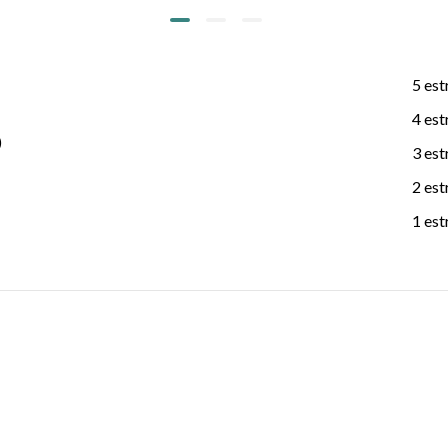
5 est
4 est
)
3 est
2 est
1 est