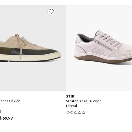
STIR
Pieces Osklen
Sapatênis Casual Zíper
Lateral
9
$ 69,99