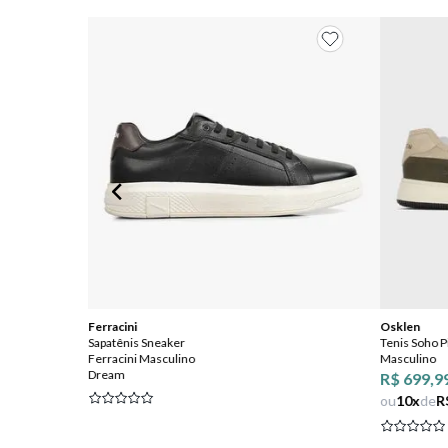
Ferracini
Osklen
Sapatênis Sneaker
Tenis Soho 
Ferracini Masculino
Masculino
Dream
R$ 699,9
 OFF
ou
10
x
de
R