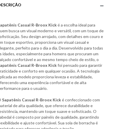
DESCRIÇÃO
apatênis Casual R-Broox Kick
é a escolha ideal para
uem busca um visual moderno e versátil, com um toque de
ofisticação. Seu design arrojado, com detalhes em couro e
m toque esportivo, proporciona um visual casual e
legante, perfeito para o dia a dia. Desenvolvido para todas
s idades, especialmente para homens que procuram um
alçado confortável e ao mesmo tempo cheio de estilo, o
apatênis Casual R-Broox Kick
foi pensado para garantir
raticidade e conforto em qualquer ocasião. A tecnologia
plicada ao modelo proporciona leveza e estabilidade,
ferecendo uma experiência confortável e de alta
erformance para o usuário.
O
Sapatênis Casual R-Broox Kick
é confeccionado com
aterial de alta qualidade, que oferece durabilidade e
esistência, mantendo um toque suave e sofisticado. O
abedal é composto por painéis de qualidade, garantindo
lexibilidade e ajuste confortável. Sua sola de borracha é
rojetada para oferecer aderência e tração,