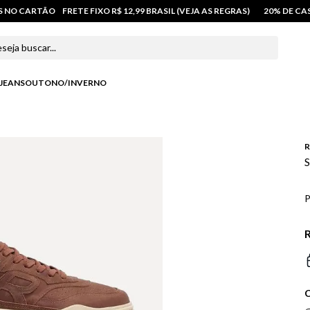
OS NO CARTÃO
FRETE FIXO R$ 12,99 BRASIL (VEJA AS REGRAS)
20% DE C
 buscar...
JEANS
OUTONO/INVERNO
R
S
P
R