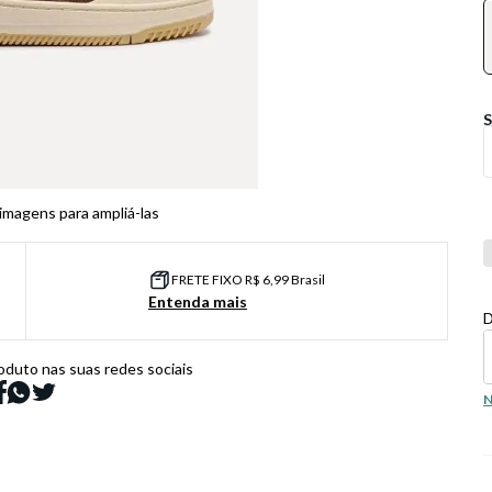
 imagens para ampliá-las
Co
FRETE FIXO R$ 6,99 Brasil
Entenda mais
D
oduto nas suas redes sociais
N