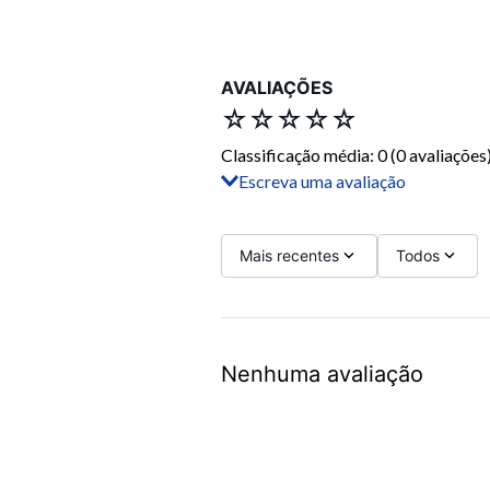
AVALIAÇÕES
☆
☆
☆
☆
☆
Classificação média: 0
(0 avaliações
Escreva uma avaliação
Adicionar avaliação
Título
Mais recentes
Todos
Avalie o produto de 1 a 5 estrelas
Nenhuma avaliação
Seu nome
Sua localização