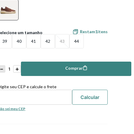
Restam
1
itens
39
40
41
42
43
44
－
＋
Comprar
mprar
igite seu CEP e calcule o frete
ão sei meu CEP