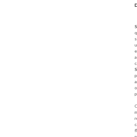
S
q
s
u
e
a
c
S
p
a
o
p
m
r
c
f
p