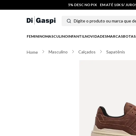
5% DESC NO PIX
EM ATÉ 10X S/ JUR
Digite o produto ou marca que deseja
Termos mais buscados
FEMININO
MASCULINO
INFANTIL
NOVIDADES
MARCAS
BOTAS
1
º
tênis feminino
Masculino
Calçados
Sapatênis
2
º
tenis
3
º
moletom
4
º
tênis masculino
5
º
bota
6
º
sandalia
7
º
jeans