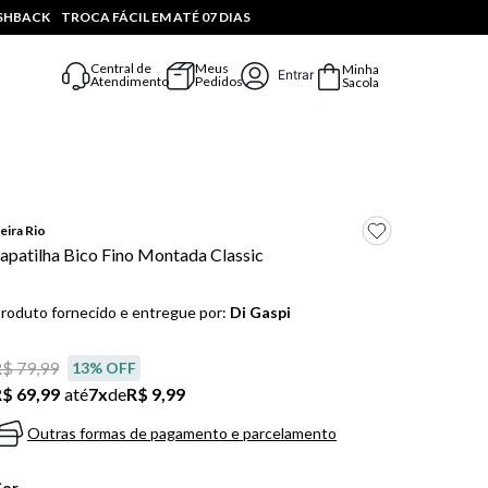
ASHBACK
TROCA FÁCIL EM ATÉ 07 DIAS
Central de
Meus
Minha
Entrar
Atendimento
Pedidos
Sacola
eira Rio
apatilha Bico Fino Montada Classic
roduto fornecido e entregue por:
Di Gaspi
$ 79,99
13
% OFF
$ 69,99
até
7
x
de
R$ 9,99
Outras formas de pagamento e parcelamento
Cor