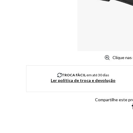
8
º
salto
9
º
new balance
10
º
tênis infantil
Clique nas
TROCA FÀCIL
em até 30 dias
Ler política de troca e devolução
Compartilhe este pr