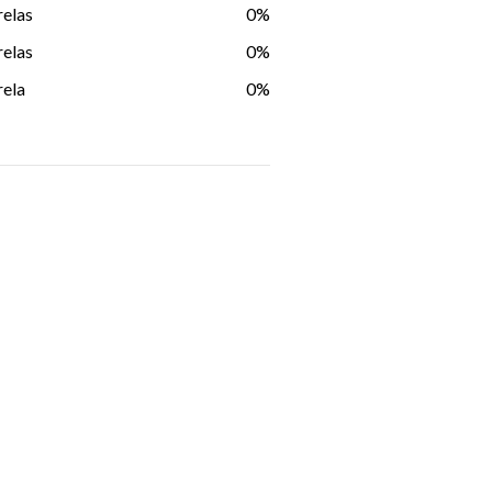
relas
0%
relas
0%
rela
0%