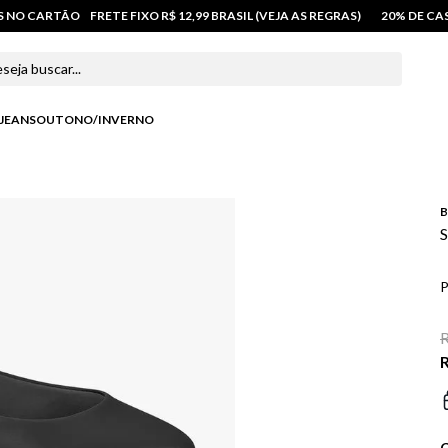
OS NO CARTÃO
FRETE FIXO R$ 12,99 BRASIL (VEJA AS REGRAS)
20% DE C
 buscar...
JEANS
OUTONO/INVERNO
B
S
P
R
R