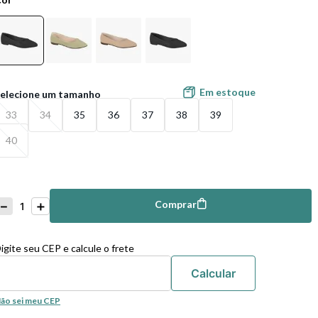
Em estoque
33
34
35
36
37
38
39
40
－
＋
Comprar
mprar
igite seu CEP e calcule o frete
ão sei meu CEP