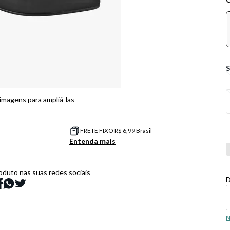
 imagens para ampliá-las
FRETE FIXO R$ 6,99 Brasil
Entenda mais
Co
oduto nas suas redes sociais
D
N