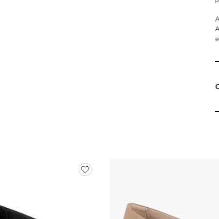
A
A
e