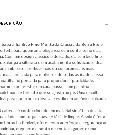
DESCRIÇÃO
A
Sapatilha Bico Fino Montada Classic da Beira Rio
é
erfeita para quem ama elegância com conforto no dia a
ia. Com um design clássico e delicado, ela tem bico fino
ue alonga a silhueta e um acabamento sofisticado, ideal
ara ambientes profissionais ou compromissos mais
ormais. Indicada para mulheres de todas as idades, essa
apatilha foi pensada para proporcionar praticidade,
harme e bem-estar em cada passo, com palmilha
colchoada e formato que se ajusta ao pé. Uma escolha
deal para quem busca leveza e estilo em um único calçado.
 cabedal é confeccionado em material sintético de alta
ualidade, com toque suave e fácil de limpar. A sola é feita
m borracha flexível, oferecendo aderência e segurança ao
aminhar, enquanto o ponto de contato garante uma
isada estável e confortável.