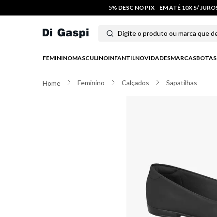
5% DESC NO PIX
EM ATÉ 10X S/ JUR
Digite o produto ou marca que deseja
Termos mais buscados
FEMININO
MASCULINO
INFANTIL
NOVIDADES
MARCAS
BOTAS
1
º
tênis feminino
Feminino
Calçados
Sapatilhas
2
º
tenis
3
º
moletom
4
º
tênis masculino
5
º
bota
6
º
sandalia
7
º
jeans