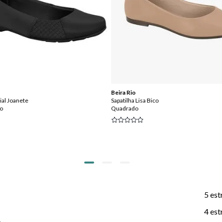
Beira Rio
ial Joanete
Sapatilha Lisa Bico
to
Quadrado
5 est
4 est