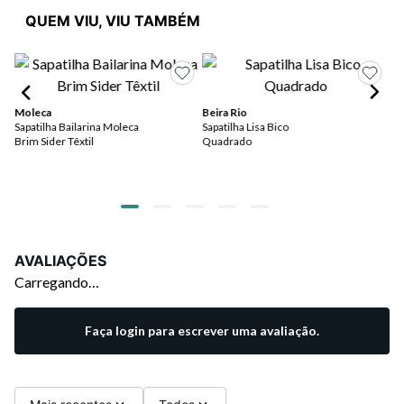
QUEM VIU, VIU TAMBÉM
Pic
Sap
Moleca
Beira Rio
Sapatilha Bailarina Moleca
Sapatilha Lisa Bico
Brim Sider Têxtil
Quadrado
AVALIAÇÕES
Carregando…
Faça login para escrever uma avaliação.