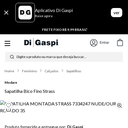
Aplicativo Di Gaspi
ver
Baixe agora
20% CASHBACK
Entrar
Digite o produto ou marca que deseja buscar...
Termos mais buscados
Feminino
Calçados
Sapatilhas
1
º
tênis feminino
Modare
Sapatilha Bico Fino Strass
2
º
tenis
3
º
moletom
4
º
tênis masculino
Produto fornecido e entregue por:
Di Gaspi