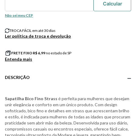
Não sei meu CEP
TROCA FÁCIL em até 30 dias
Ler política de troca e devolução
FRETE FIXO R$
6,99
no estado de SP
Entenda mais
DESCRIÇÃO
Sapatilha Bico Fino Strass
é perfeita para mulheres que desejam
unir elegância e conforto em um único produto. Com design
sofisticado, bico fino e detalhes em strass que acrescentam brilho
e estilo, é indicada para mulheres de todas as idades que procuram
praticidade sem abrir mão da beleza. Desenvolvida para uso diário,
compromissos casuais ou encontros especiais, oferece fácil calce,
tecnologia ultraconforto da Modare e leveza, garantindo bem-