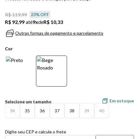
5
º
bota
R$ 119,99
23
% OFF
6
º
sandalia
R$ 92,99
até
9
x
de
R$ 10,33
7
º
jeans
Outras formas de pagamento e parcelamento
8
º
salto
Cor
9
º
new balance
10
º
tênis infantil
Em estoque
34
35
36
37
38
39
40
Digite seu CEP e calcule o frete