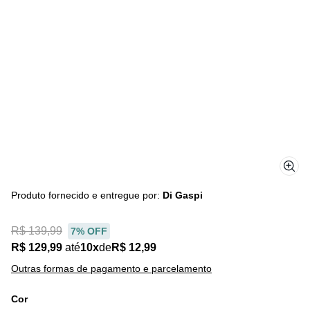
Cor
Em estoque
34
35
36
37
38
39
40
33
－
＋
Comprar
Comprar
Digite seu CEP e calcule o frete