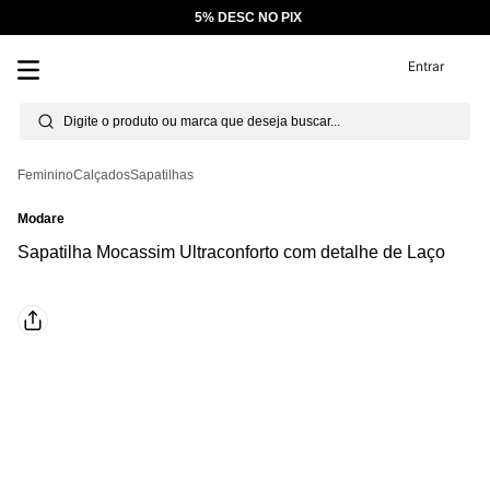
5% DESC NO PIX
Entrar
Feminino
Calçados
Sapatilhas
Modare
Sapatilha Mocassim Ultraconforto com detalhe de Laço
Produto fornecido e entregue por:
Di Gaspi
R$ 139,99
7
% OFF
R$ 129,99
até
10
x
de
R$ 12,99
Outras formas de pagamento e parcelamento