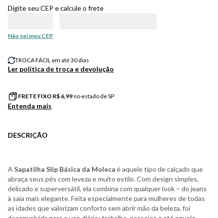
Digite seu CEP e calcule o frete
Não sei meu CEP
TROCA FÁCIL em até 30 dias
Ler política de troca e devolução
FRETE FIXO R$
6,99
no estado de SP
Entenda mais
DESCRIÇÃO
A
Sapatilha Slip Básica da Moleca
é aquele tipo de calçado que
abraça seus pés com leveza e muito estilo. Com design simples,
delicado e superversátil, ela combina com qualquer look – do jeans
à saia mais elegante. Feita especialmente para mulheres de todas
as idades que valorizam conforto sem abrir mão da beleza, foi
desenvolvida para o uso diário: trabalho, passeios e até aquele