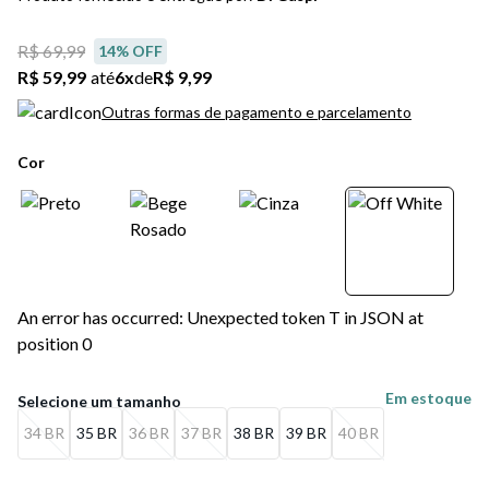
5
º
bota
R$ 69,99
14
% OFF
6
º
sandalia
R$ 59,99
até
6
x
de
R$ 9,99
7
º
jeans
Outras formas de pagamento e parcelamento
8
º
salto
Cor
9
º
chuteira
10
º
new balance
An error has occurred: Unexpected token T in JSON at
position 0
Em estoque
34 BR
35 BR
36 BR
37 BR
38 BR
39 BR
40 BR