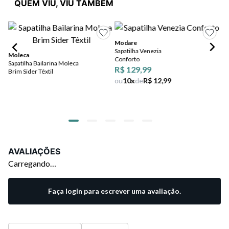
QUEM VIU, VIU TAMBÉM
Modare
Sapatilha Venezia
Moleca
Conforto
Sapatilha Bailarina Moleca
Mo
R$ 129,99
Brim Sider Têxtil
Sa
ou
10
x
de
R$ 12,99
Ul
de
AVALIAÇÕES
Carregando…
Faça login para escrever uma avaliação.