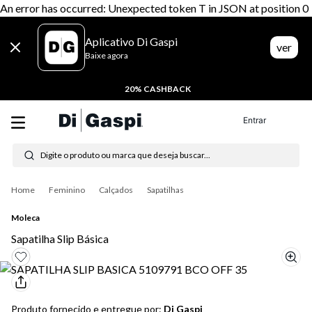
An error has occurred: Unexpected token T in JSON at position 0
Aplicativo Di Gaspi
ver
Baixe agora
20% CASHBACK
Entrar
Digite o produto ou marca que deseja buscar...
Termos mais buscados
Feminino
Calçados
Sapatilhas
1
º
tênis feminino
Moleca
2
º
tenis
Sapatilha Slip Básica
3
º
moletom
4
º
tênis masculino
Produto fornecido e entregue por:
Di Gaspi