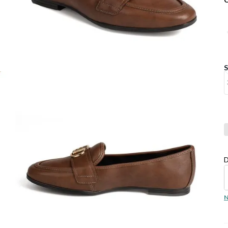
Co
D
N