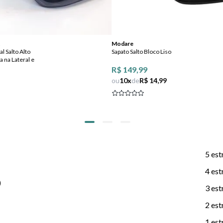
Modare
l Salto Alto
Sapato Salto Bloco Liso
 na Lateral e
R$ 149,99
ou
10
x
de
R$ 14,99
5 est
4 est
)
3 est
2 est
1 est