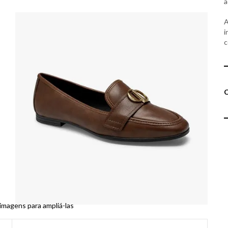
a
A
i
c
 imagens para ampliá-las