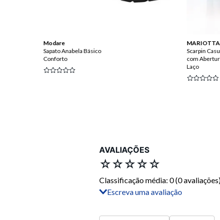
Modare
MARIOTTA
Sapato Anabela Básico
Scarpin Casua
Conforto
com Abertura
Laço
AVALIAÇÕES
☆
☆
☆
☆
☆
Classificação média: 0
(0 avaliações
Escreva uma avaliação
Adicionar avaliação
Título