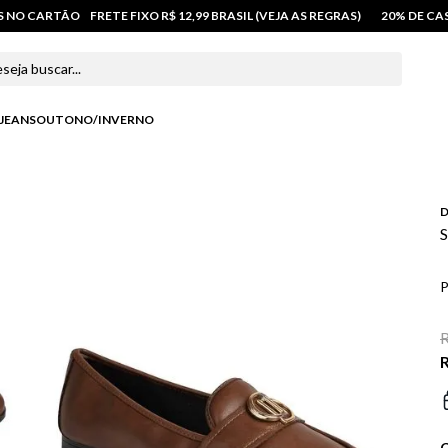
OS NO CARTÃO
FRETE FIXO R$ 12,99 BRASIL (VEJA AS REGRAS)
20% DE C
 buscar...
JEANS
OUTONO/INVERNO
D
S
P
R
R