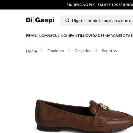
5% DESC NO PIX
EM ATÉ 10X S/ JUR
Digite o produto ou marca que deseja
Termos mais buscados
FEMININO
MASCULINO
INFANTIL
NOVIDADES
MARCAS
BOTAS
1
º
tênis feminino
Feminino
Calçados
Sapatos
2
º
tenis
3
º
moletom
4
º
tênis masculino
5
º
bota
6
º
sandalia
7
º
jeans