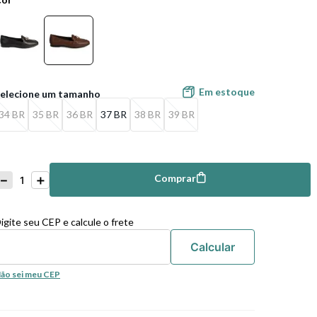
Em estoque
34 BR
35 BR
36 BR
37 BR
38 BR
39 BR
－
＋
Comprar
mprar
igite seu CEP e calcule o frete
ão sei meu CEP