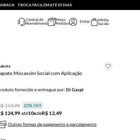
ASHBACK
TROCA FÁCIL EM ATÉ 07 DIAS
Central de
Meus
Minha
Entrar
Atendimento
Pedidos
Sacola
akota
apato Mocassim Social com Aplicação
roduto fornecido e entregue por:
Di Gaspi
$ 159,99
22
% OFF
$ 124,99
até
10
x
de
R$ 12,49
Outras formas de pagamento e parcelamento
Cor