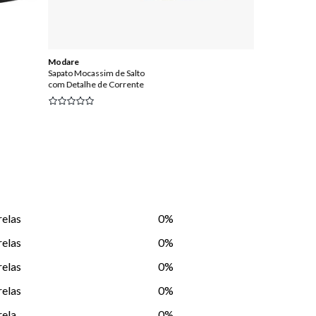
Modare
Piccadilly
Sapato Mocassim de Salto
Sapato Conforto 
com Detalhe de Corrente
Fechado Salto A
relas
0%
relas
0%
relas
0%
relas
0%
rela
0%