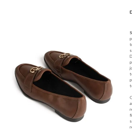
S
p
t
s
D
p
j
t
p
t
O
a
r
f
s
r