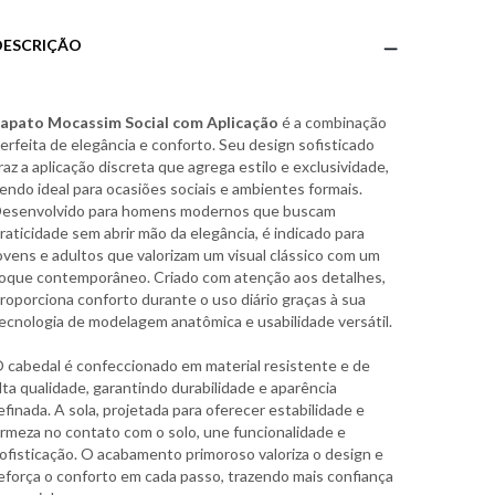
DESCRIÇÃO
apato Mocassim Social com Aplicação
é a combinação
erfeita de elegância e conforto. Seu design sofisticado
raz a aplicação discreta que agrega estilo e exclusividade,
endo ideal para ocasiões sociais e ambientes formais.
esenvolvido para homens modernos que buscam
raticidade sem abrir mão da elegância, é indicado para
ovens e adultos que valorizam um visual clássico com um
oque contemporâneo. Criado com atenção aos detalhes,
roporciona conforto durante o uso diário graças à sua
ecnologia de modelagem anatômica e usabilidade versátil.
 cabedal é confeccionado em material resistente e de
lta qualidade, garantindo durabilidade e aparência
efinada. A sola, projetada para oferecer estabilidade e
irmeza no contato com o solo, une funcionalidade e
ofisticação. O acabamento primoroso valoriza o design e
eforça o conforto em cada passo, trazendo mais confiança