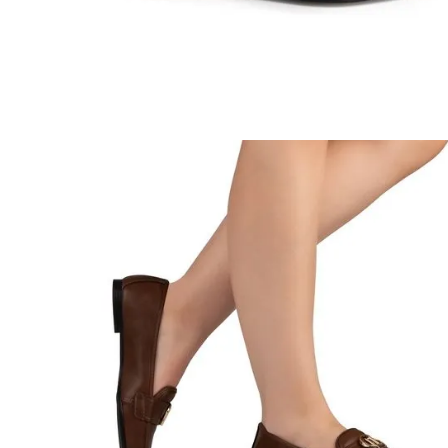
8
º
salto
9
º
chuteira
10
º
new balance