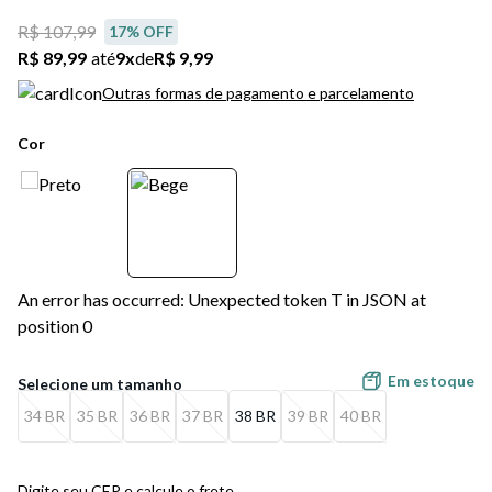
R$ 107,99
17
% OFF
R$ 89,99
até
9
x
de
R$ 9,99
Outras formas de pagamento e parcelamento
Cor
An error has occurred: Unexpected token T in JSON at
position 0
Em estoque
34 BR
35 BR
36 BR
37 BR
38 BR
39 BR
40 BR
Digite seu CEP e calcule o frete