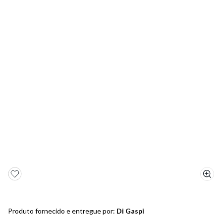
5
º
bota
6
º
sandalia
7
º
jeans
8
º
salto
9
º
chuteira
10
º
new balance
Produto fornecido e entregue por:
Di Gaspi