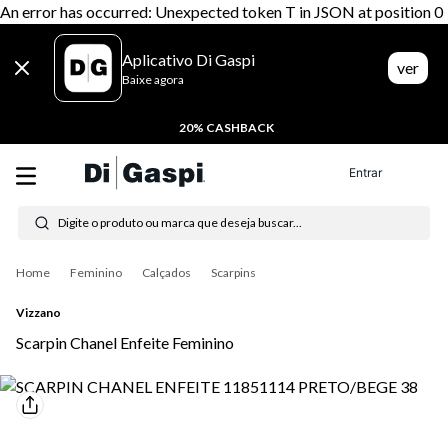
An error has occurred: Unexpected token T in JSON at position 0
Aplicativo Di Gaspi
ver
Baixe agora
20% CASHBACK
Entrar
Digite o produto ou marca que deseja buscar...
Termos mais buscados
Feminino
Calçados
Scarpins
1
º
tênis feminino
Vizzano
2
º
tenis
Scarpin Chanel Enfeite Feminino
3
º
moletom
4
º
tênis masculino