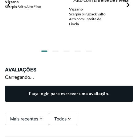
Vizzano
Vi
Scarpin Salto Alto Fino
Sca
Vizzano
Scarpin Slingback Salto
Alto com Enfeite de
Fivela
AVALIAÇÕES
Carregando…
Faça login para escrever uma avaliação.
Mais recentes
Todos