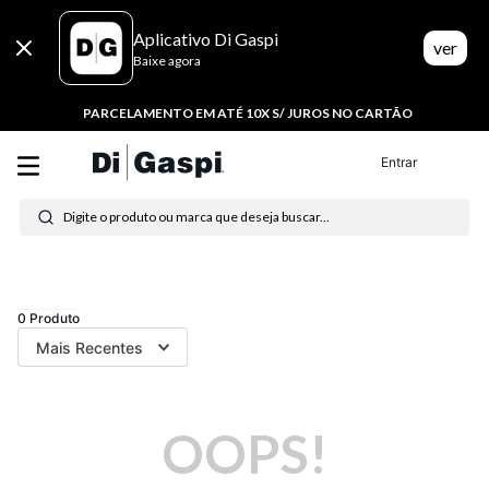
Aplicativo Di Gaspi
ver
Baixe agora
PARCELAMENTO EM ATÉ 10X S/ JUROS NO CARTÃO
Entrar
Digite o produto ou marca que deseja buscar...
Termos mais buscados
1
º
tenis
0
Produto
Mais Recentes
2
º
tênis feminino
3
º
moletom
OOPS!
4
º
tênis masculino