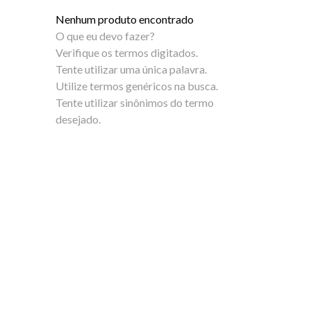
5
º
bota
Nenhum produto encontrado
6
º
sandalia
O que eu devo fazer?
Verifique os termos digitados.
7
º
salto
Tente utilizar uma única palavra.
Utilize termos genéricos na busca.
8
º
jeans
Tente utilizar sinônimos do termo
desejado.
9
º
chuteira
10
º
chinelo