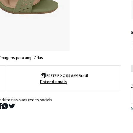
 imagens para ampliá-las
Co
FRETE FIXO R$ 6,99 Brasil
Entenda mais
D
oduto nas suas redes sociais
N