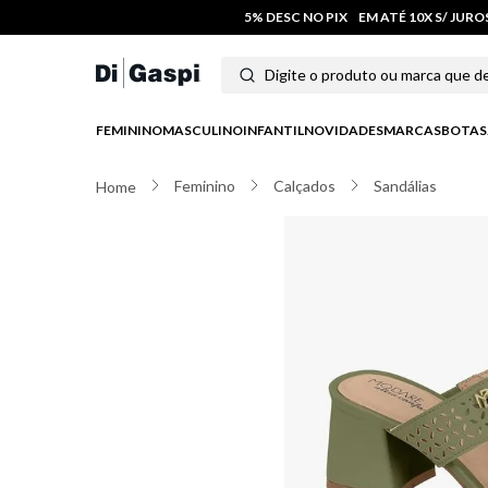
5% DESC NO PIX
EM ATÉ 10X S/ JUR
Digite o produto ou marca que deseja
Termos mais buscados
FEMININO
MASCULINO
INFANTIL
NOVIDADES
MARCAS
BOTAS
1
º
tenis
Feminino
Calçados
Sandálias
2
º
tênis feminino
3
º
moletom
4
º
tênis masculino
5
º
bota
6
º
sandalia
7
º
salto