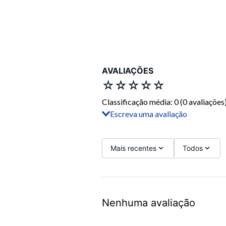
AVALIAÇÕES
☆
☆
☆
☆
☆
Classificação média: 0
(0 avaliações
Escreva uma avaliação
Adicionar avaliação
Título
Mais recentes
Todos
Avalie o produto de 1 a 5 estrelas
Nenhuma avaliação
Seu nome