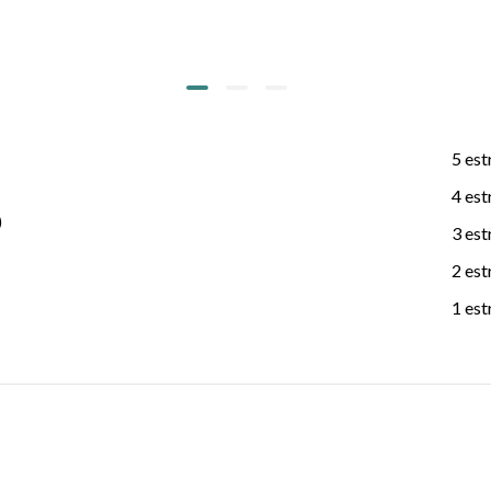
5 est
4 est
)
3 est
2 est
1 est