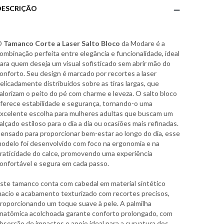
DESCRIÇÃO
O
Tamanco Corte a Laser Salto Bloco
da Modare é a
ombinação perfeita entre elegância e funcionalidade, ideal
ara quem deseja um visual sofisticado sem abrir mão do
onforto. Seu design é marcado por recortes a laser
elicadamente distribuídos sobre as tiras largas, que
alorizam o peito do pé com charme e leveza. O salto bloco
ferece estabilidade e segurança, tornando-o uma
xcelente escolha para mulheres adultas que buscam um
alçado estiloso para o dia a dia ou ocasiões mais refinadas.
ensado para proporcionar bem-estar ao longo do dia, esse
odelo foi desenvolvido com foco na ergonomia e na
raticidade do calce, promovendo uma experiência
onfortável e segura em cada passo.
ste tamanco conta com cabedal em material sintético
acio e acabamento texturizado com recortes precisos,
roporcionando um toque suave à pele. A palmilha
natômica acolchoada garante conforto prolongado, com
bsorção de impactos e apoio ideal para a curvatura dos