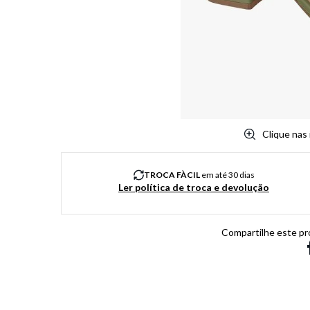
8
º
jeans
9
º
chuteira
10
º
chinelo
Clique nas
TROCA FÀCIL
em até 30 dias
Ler política de troca e devolução
Compartilhe este pr