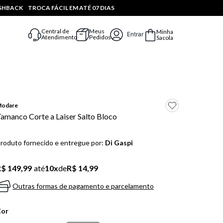
ASHBACK
TROCA FÁCIL EM ATÉ 07 DIAS
Central de
Meus
Minha
Entrar
Atendimento
Pedidos
Sacola
odare
amanco Corte a Laiser Salto Bloco
roduto fornecido e entregue por:
Di Gaspi
$ 149,99
até
10
x
de
R$ 14,99
Outras formas de pagamento e parcelamento
Cor