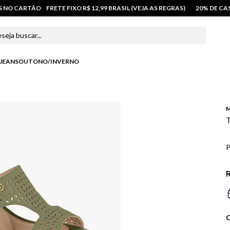
OS NO CARTÃO
FRETE FIXO R$ 12,99 BRASIL (VEJA AS REGRAS)
20% DE C
 buscar...
JEANS
OUTONO/INVERNO
M
T
P
R