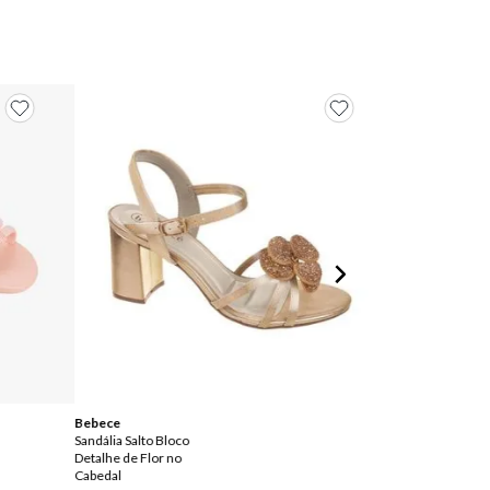
Bebece
Bebece
Sandália Salto Bloco
Sandália Meia Pa
Detalhe de Flor no
Bloco
Cabedal