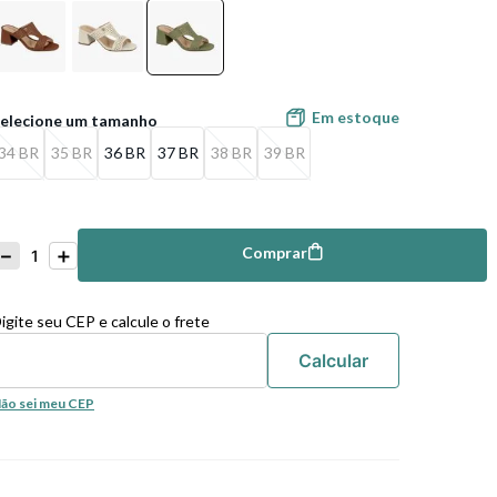
Em estoque
34 BR
35 BR
36 BR
37 BR
38 BR
39 BR
－
＋
Comprar
mprar
igite seu CEP e calcule o frete
ão sei meu CEP