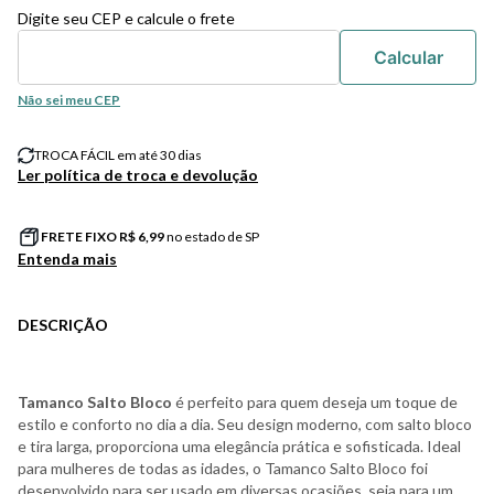
Digite seu CEP e calcule o frete
Não sei meu CEP
TROCA FÁCIL em até 30 dias
Ler política de troca e devolução
FRETE FIXO R$
6,99
no estado de SP
Entenda mais
DESCRIÇÃO
Tamanco Salto Bloco
é perfeito para quem deseja um toque de
estilo e conforto no dia a dia. Seu design moderno, com salto bloco
e tira larga, proporciona uma elegância prática e sofisticada. Ideal
para mulheres de todas as idades, o Tamanco Salto Bloco foi
desenvolvido para ser usado em diversas ocasiões, seja para um