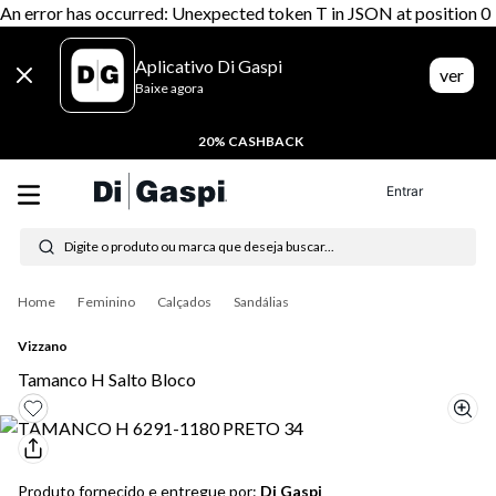
An error has occurred: Unexpected token T in JSON at position 0
Aplicativo Di Gaspi
ver
Baixe agora
20% CASHBACK
Entrar
Digite o produto ou marca que deseja buscar...
Termos mais buscados
Feminino
Calçados
Sandálias
1
º
tenis
Vizzano
2
º
tênis feminino
Tamanco H Salto Bloco
3
º
moletom
4
º
tênis masculino
Produto fornecido e entregue por:
Di Gaspi