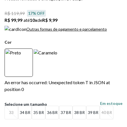
5
º
bota
R$ 119,99
17
% OFF
6
º
sandalia
R$ 99,99
até
10
x
de
R$ 9,99
7
º
salto
Outras formas de pagamento e parcelamento
8
º
jeans
Cor
9
º
chuteira
10
º
chinelo
An error has occurred: Unexpected token T in JSON at
position 0
Em estoque
33
34 BR
35 BR
36 BR
37 BR
38 BR
39 BR
40 BR