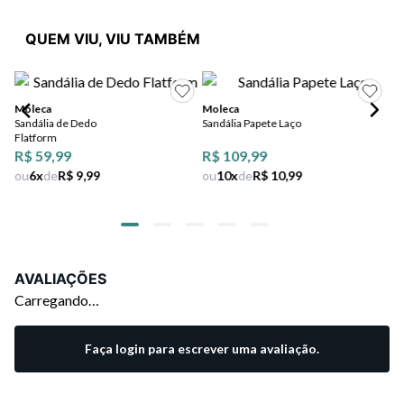
QUEM VIU, VIU TAMBÉM
Moleca
Moleca
Sandália de Dedo
Sandália Papete Laço
Mo
Flatform
Sa
R$ 59,99
R$ 109,99
Ap
ou
6
x
de
R$ 9,99
ou
10
x
de
R$ 10,99
AVALIAÇÕES
Carregando…
Faça login para escrever uma avaliação.