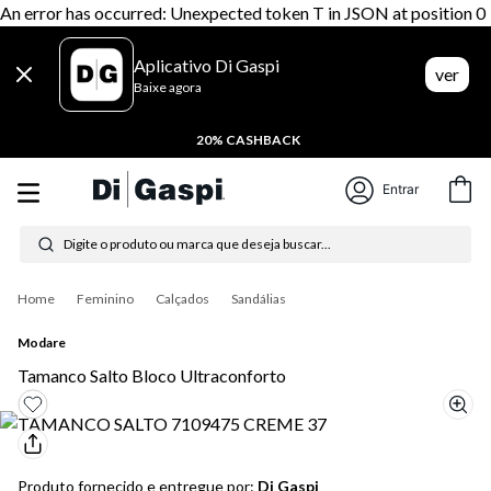
An error has occurred: Unexpected token T in JSON at position 0
Aplicativo Di Gaspi
ver
Baixe agora
20% CASHBACK
Entrar
Digite o produto ou marca que deseja buscar...
Termos mais buscados
Feminino
Calçados
Sandálias
1
º
tênis feminino
Modare
2
º
tenis
Tamanco Salto Bloco Ultraconforto
3
º
moletom
4
º
tênis masculino
Produto fornecido e entregue por:
Di Gaspi