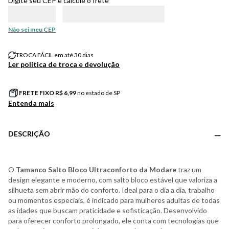
Digite seu CEP e calcule o frete
Não sei meu CEP
TROCA FÁCIL em até 30 dias
Ler política de troca e devolução
FRETE FIXO R$
6,99
no estado de SP
Entenda mais
DESCRIÇÃO
O
Tamanco Salto Bloco Ultraconforto da Modare
traz um
design elegante e moderno, com salto bloco estável que valoriza a
silhueta sem abrir mão do conforto. Ideal para o dia a dia, trabalho
ou momentos especiais, é indicado para mulheres adultas de todas
as idades que buscam praticidade e sofisticação. Desenvolvido
para oferecer conforto prolongado, ele conta com tecnologias que