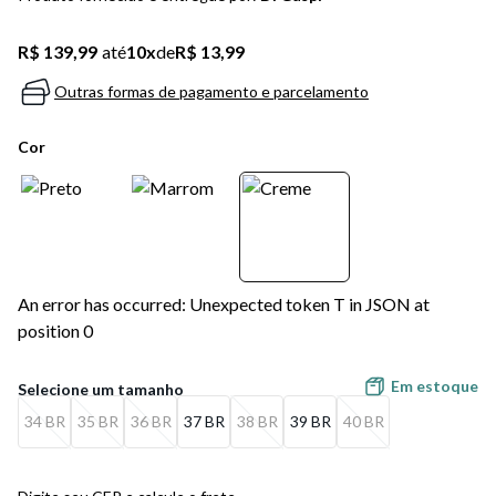
5
º
bota
R$ 139,99
até
10
x
de
R$ 13,99
6
º
sandalia
Outras formas de pagamento e parcelamento
7
º
jeans
Cor
8
º
chuteira
9
º
salto
10
º
new balance
An error has occurred: Unexpected token T in JSON at
position 0
Em estoque
34 BR
35 BR
36 BR
37 BR
38 BR
39 BR
40 BR