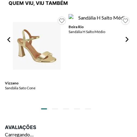
QUEM VIU, VIU TAMBÉM
Beira Rio
Sandália H Salto Médio
Vi
Sa
Ap
Vizzano
Sandália Sato Cone
AVALIAÇÕES
Carregando…