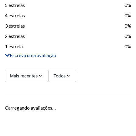
5 estrelas
0%
4 estrelas
0%
3 estrelas
0%
2 estrelas
0%
1 estrela
0%
Escreva uma avaliação
Adicionar avaliação
Título
Mais recentes
Todos
Avalie o produto de 1 a 5 estrelas
Carregando avaliações…
Seu nome
Sua localização