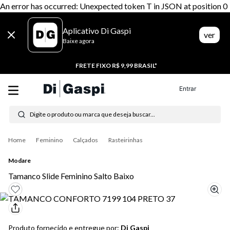
An error has occurred: Unexpected token T in JSON at position 0
Aplicativo Di Gaspi
ver
Baixe agora
20% CASHBACK
Entrar
Digite o produto ou marca que deseja buscar...
Termos mais buscados
Feminino
Calçados
Rasteirinhas
1
º
tênis feminino
Modare
2
º
tenis
Tamanco Slide Feminino Salto Baixo
3
º
moletom
4
º
tênis masculino
Produto fornecido e entregue por:
Di Gaspi