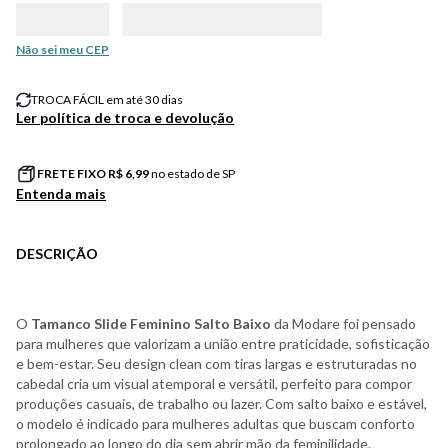
Não sei meu CEP
TROCA FÁCIL em até 30 dias
Ler política de troca e devolução
FRETE FIXO R$
6,99
no estado de SP
Entenda mais
DESCRIÇÃO
O
Tamanco Slide Feminino Salto Baixo
da Modare foi pensado
para mulheres que valorizam a união entre praticidade, sofisticação
e bem-estar. Seu design clean com tiras largas e estruturadas no
cabedal cria um visual atemporal e versátil, perfeito para compor
produções casuais, de trabalho ou lazer. Com salto baixo e estável,
o modelo é indicado para mulheres adultas que buscam conforto
prolongado ao longo do dia sem abrir mão da feminilidade.