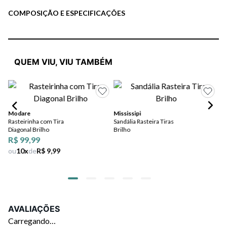
COMPOSIÇÃO E ESPECIFICAÇÕES
QUEM VIU, VIU TAMBÉM
Mi
San
Modare
Mississipi
Tr
Rasteirinha com Tira
Sandália Rasteira Tiras
Diagonal Brilho
Brilho
R$ 99,99
ou
10
x
de
R$ 9,99
AVALIAÇÕES
Carregando…