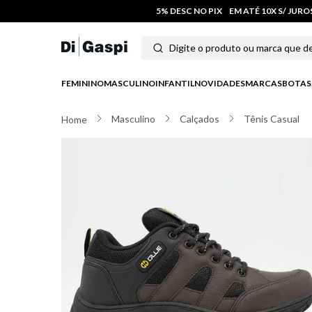
5% DESC NO PIX
EM ATÉ 10X S/ JUR
Digite o produto ou marca que deseja
Termos mais buscados
FEMININO
MASCULINO
INFANTIL
NOVIDADES
MARCAS
BOTAS
1
º
tênis feminino
Masculino
Calçados
Tênis Casual
2
º
tenis
3
º
moletom
4
º
tênis masculino
5
º
bota
6
º
sandalia
7
º
jeans