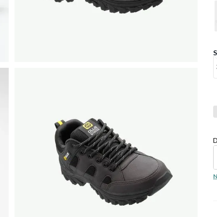
Co
D
N