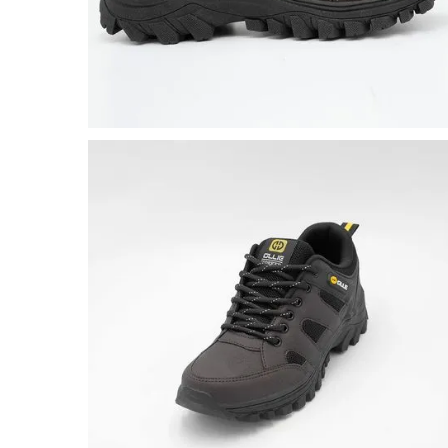
8
º
salto
9
º
chuteira
10
º
new balance