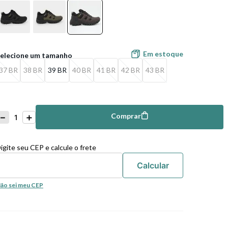
Em estoque
37 BR
38 BR
39 BR
40 BR
41 BR
42 BR
43 BR
－
＋
Comprar
mprar
igite seu CEP e calcule o frete
ão sei meu CEP