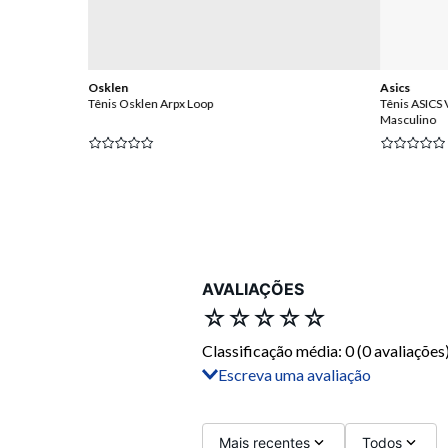
Osklen
Asics
Tênis Osklen Arpx Loop
Tênis ASICS 
Masculino
 OFF
AVALIAÇÕES
☆
☆
☆
☆
☆
Classificação média: 0
(0 avaliações
Escreva uma avaliação
Adicionar avaliação
Título
Mais recentes
Todos