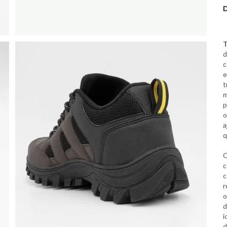
T
d
c
e
t
m
p
o
a
q
c
c
r
o
d
i
d