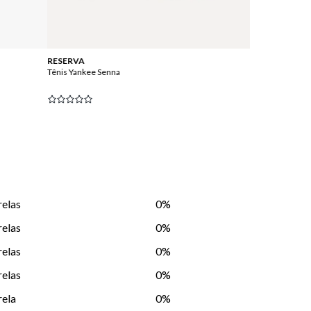
RESERVA
OAKLEY
Tênis Yankee Senna
Tênis Oakley Bat
Masculino
relas
0%
relas
0%
relas
0%
relas
0%
rela
0%