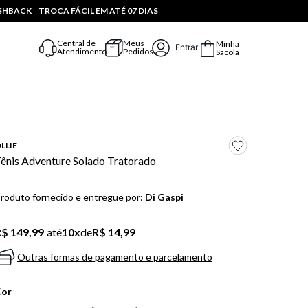
ASHBACK
TROCA FÁCIL EM ATÉ 07 DIAS
Central de
Meus
Minha
Entrar
Atendimento
Pedidos
Sacola
LLIE
ênis Adventure Solado Tratorado
roduto fornecido e entregue por:
Di Gaspi
$ 149,99
até
10
x
de
R$ 14,99
Outras formas de pagamento e parcelamento
Cor