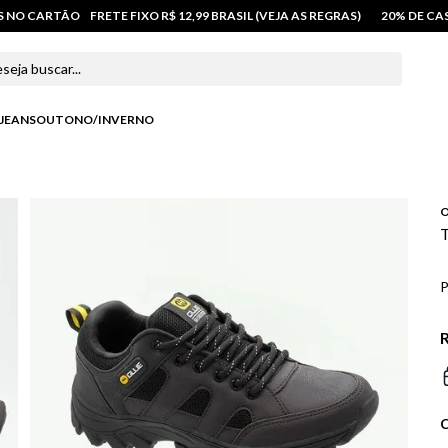
OS NO CARTÃO
FRETE FIXO R$ 12,99 BRASIL (VEJA AS REGRAS)
20% DE C
 buscar...
JEANS
OUTONO/INVERNO
O
T
P
R