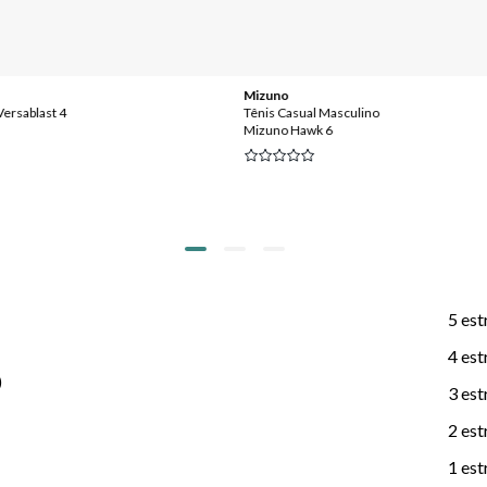
Mizuno
Versablast 4
Tênis Casual Masculino
Mizuno Hawk 6
5 est
4 est
)
3 est
2 est
1 est