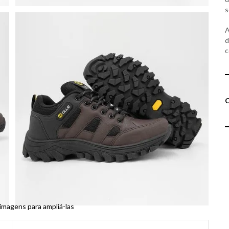
s
A
d
c
 imagens para ampliá-las