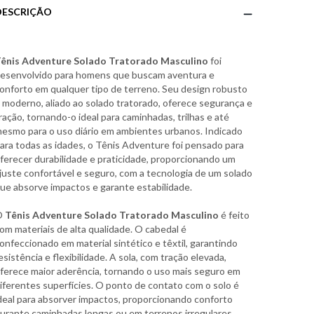
DESCRIÇÃO
ênis Adventure Solado Tratorado Masculino
foi
esenvolvido para homens que buscam aventura e
onforto em qualquer tipo de terreno. Seu design robusto
 moderno, aliado ao solado tratorado, oferece segurança e
ração, tornando-o ideal para caminhadas, trilhas e até
esmo para o uso diário em ambientes urbanos. Indicado
ara todas as idades, o Tênis Adventure foi pensado para
ferecer durabilidade e praticidade, proporcionando um
juste confortável e seguro, com a tecnologia de um solado
ue absorve impactos e garante estabilidade.
O
Tênis Adventure Solado Tratorado Masculino
é feito
om materiais de alta qualidade. O cabedal é
onfeccionado em material sintético e têxtil, garantindo
esistência e flexibilidade. A sola, com tração elevada,
ferece maior aderência, tornando o uso mais seguro em
iferentes superfícies. O ponto de contato com o solo é
deal para absorver impactos, proporcionando conforto
urante caminhadas longas ou em terrenos irregulares,