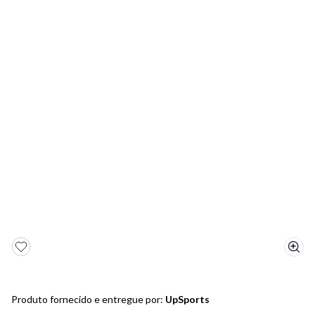
5
º
bota
6
º
sandalia
7
º
jeans
8
º
salto
9
º
new balance
10
º
tênis infantil
Produto fornecido e entregue por:
UpSports