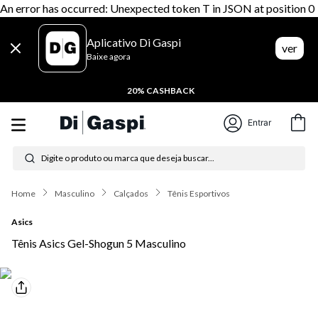
An error has occurred: Unexpected token T in JSON at position 0
Aplicativo Di Gaspi
ver
Baixe agora
TROCA FÁCIL EM ATÉ 7 DIAS
Entrar
Digite o produto ou marca que deseja buscar...
Termos mais buscados
Masculino
Calçados
Tênis Esportivos
1
º
tênis feminino
Asics
2
º
tenis
Tênis Asics Gel-Shogun 5 Masculino
3
º
moletom
4
º
tênis masculino