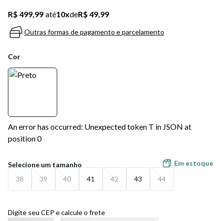
R$ 499,99
até
10
x
de
R$ 49,99
Outras formas de pagamento e parcelamento
Cor
An error has occurred: Unexpected token T in JSON at
position 0
Em estoque
38
39
40
41
42
43
44
Digite seu CEP e calcule o frete