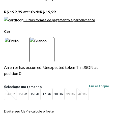
5
º
bota
R$ 199,99
até
10
x
de
R$ 19,99
6
º
sandalia
Outras formas de pagamento e parcelamento
7
º
jeans
Cor
8
º
chuteira
9
º
salto
10
º
new balance
An error has occurred: Unexpected token T in JSON at
position 0
Em estoque
34 BR
35 BR
36 BR
37 BR
38 BR
39 BR
40 BR
Digite seu CEP e calcule o frete