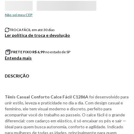
Não sei meu CEP
TROCA FÁCIL em até 30 dias
Ler política de troca e devolução
FRETE FIXO R$
6,99
no estado de SP
Entenda mais
DESCRIÇÃO
Tênis Casual Conforto Calce Fácil C1286A
foi desenvolvido para
unir estilo, leveza e praticidade no dia a dia. Com design casual e
feminino, ele tem visual moderno e discreto, perfeito para
acompanhar você do trabalho ao passeio. O calce fácil é o grande
diferencial: com cadarço em elástico, é só encaixar os pés e sair —
ideal para quem busca autonomia, conforto e agilidade. Indicado
para mulheres de todas as idades, principalmente para quem