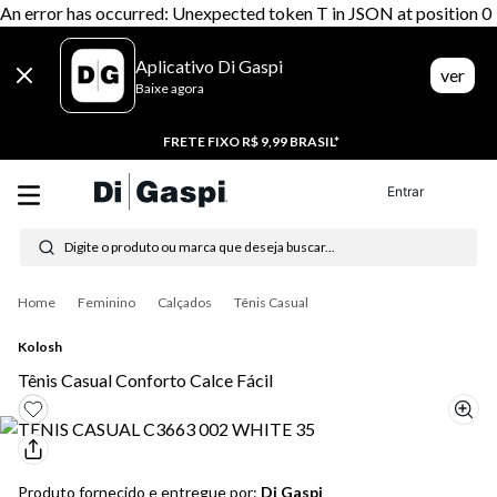
An error has occurred: Unexpected token T in JSON at position 0
Aplicativo Di Gaspi
ver
Baixe agora
20% CASHBACK
Entrar
Digite o produto ou marca que deseja buscar...
Termos mais buscados
Feminino
Calçados
Tênis Casual
1
º
tênis feminino
Kolosh
2
º
tenis
Tênis Casual Conforto Calce Fácil
3
º
moletom
4
º
tênis masculino
Produto fornecido e entregue por:
Di Gaspi