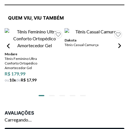
QUEM VIU, VIU TAMBÉM
Dakota
Ko
Tênis Casual Camurça
Tê
Modare
Tênis Feminino Ultra
Conforto Ortopédico
Amortecedor Gel
R$ 179,99
ou
10
x
de
R$ 17,99
AVALIAÇÕES
Carregando…