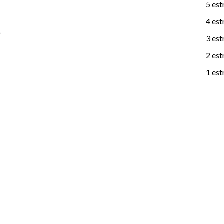
5 est
4 est
)
3 est
2 est
1 est