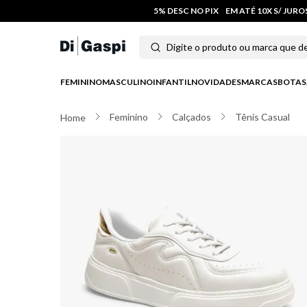
5% DESC NO PIX
EM ATÉ 10X S/ JUR
Digite o produto ou marca que deseja
Termos mais buscados
FEMININO
MASCULINO
INFANTIL
NOVIDADES
MARCAS
BOTAS
1
º
tênis feminino
Feminino
Calçados
Tênis Casual
2
º
tenis
3
º
moletom
4
º
tênis masculino
5
º
bota
6
º
sandalia
7
º
jeans