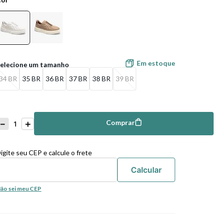
Em estoque
34 BR
35 BR
36 BR
37 BR
38 BR
39 BR
－
＋
Comprar
mprar
igite seu CEP e calcule o frete
ão sei meu CEP