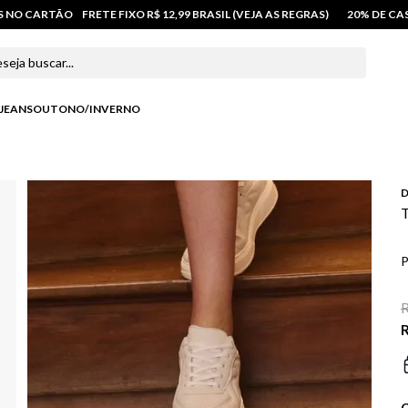
OS NO CARTÃO
FRETE FIXO R$ 12,99 BRASIL (VEJA AS REGRAS)
20% DE C
 buscar...
JEANS
OUTONO/INVERNO
D
T
P
R
R