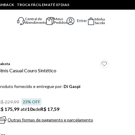
ASHBACK
TROCA FÁCIL EM ATÉ 07 DIAS
Central de
Meus
Minha
Entrar
Atendimento
Pedidos
Sacola
akota
ênis Casual Couro Sintético
roduto fornecido e entregue por:
Di Gaspi
$ 229,99
23
% OFF
$ 175,99
até
10
x
de
R$ 17,59
Outras formas de pagamento e parcelamento
Cor