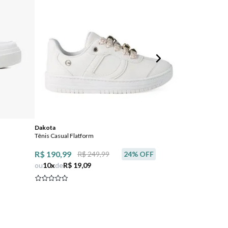
Dakota
Via Marte
Tênis Casual Flatform
Tênis Casual Jog
Feminino
R$ 190,99
R$ 249,99
24
% OFF
ou
10
x
de
R$ 19,09