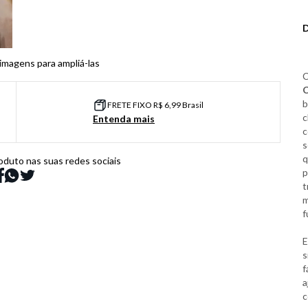
 imagens para ampliá-las
C
C
b
FRETE FIXO R$ 6,99 Brasil
c
Entenda mais
c
s
q
oduto nas suas redes sociais
p
t
m
f
E
s
f
a
c