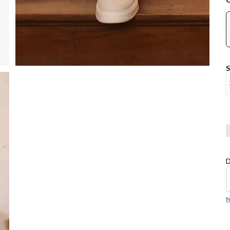
Co
D
N