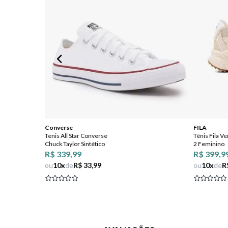
Converse
FILA
Tenis All Star Converse
Tênis Fila V
Chuck Taylor Sintético
2 Feminino
R$ 339,99
R$ 399,9
 OFF
ou
10
x
de
R$ 33,99
ou
10
x
de
R