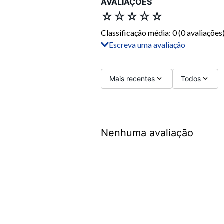
AVALIAÇÕES
☆
☆
☆
☆
☆
Classificação média: 0
(0 avaliações
Escreva uma avaliação
Adicionar avaliação
Título
Mais recentes
Todos
Avalie o produto de 1 a 5 estrelas
Nenhuma avaliação
Seu nome
Sua localização
Endereço de email