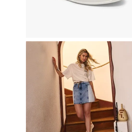
8
º
salto
9
º
chuteira
10
º
new balance