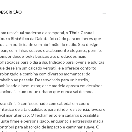
DESCRIÇÃO
om um visual moderno e atemporal, o
Tênis Casual
ouro Sintético
da Dakota foi criado para mulheres que
uscam praticidade sem abrir mão do estilo. Seu design
lean, com linhas suaves e acabamento elegante, permite
ompor desde looks básicos até produções mais
ofisticadas para o dia a dia. Indicado para jovens e adultas
ue desejam um calçado versátil, ele oferece conforto
rolongado e combina com diversos momentos: do
rabalho ao passeio. Desenvolvido para unir estilo,
obilidade e bem-estar, esse modelo aposta em detalhes
uncionais e um toque urbano que nunca sai de moda.
ste tênis é confeccionado com cabedal em couro
intético de alta qualidade, garantindo resistência, leveza e
ácil manutenção. O fechamento em cadarço possibilita
juste firme e personalizado, enquanto a entressola macia
ontribui para absorção de impacto e caminhar suave. O