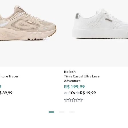
Kolosh
enture Tracer
Tênis Casual Ultra Leve
Adventure
9
R$ 199,99
$ 39,99
ou
10
x
de
R$ 19,99