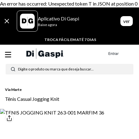
An error has occurred: Unexpected token T in JSON at position 0
Aplicativo Di Gaspi
ver
Baixe agora
TROCA FÁCIL EM ATÉ 7 DIAS
Entrar
Digite o produto ou marca que deseja buscar...
Feminino
Calçados
Tênis Casual
Termos mais buscados
Via Marte
1
º
tênis feminino
Tênis Casual Jogging Knit
2
º
tenis
3
º
moletom
4
º
tênis masculino