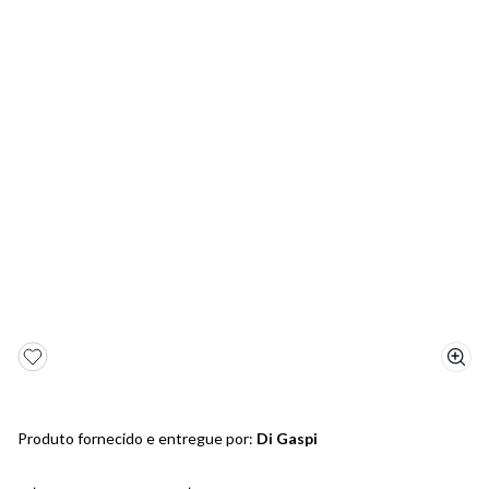
5
º
bota
6
º
sandalia
7
º
jeans
8
º
chuteira
9
º
salto
10
º
new balance
Produto fornecido e entregue por:
Di Gaspi