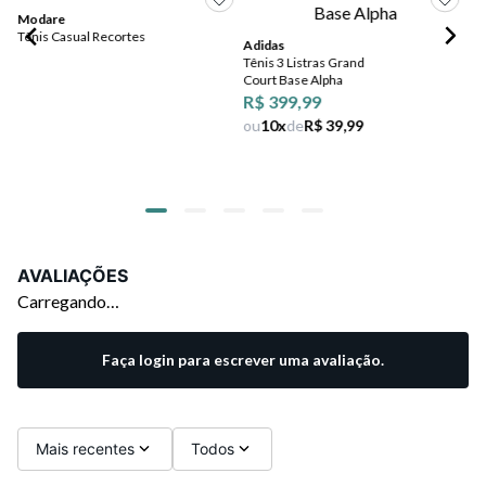
Modare
Mo
Tênis Casual Recortes
Tên
Adidas
O
Tênis 3 Listras Grand
Court Base Alpha
R$ 399,99
ou
10
x
de
R$ 39,99
AVALIAÇÕES
Carregando…
Faça login para escrever uma avaliação.
Mais recentes
Todos