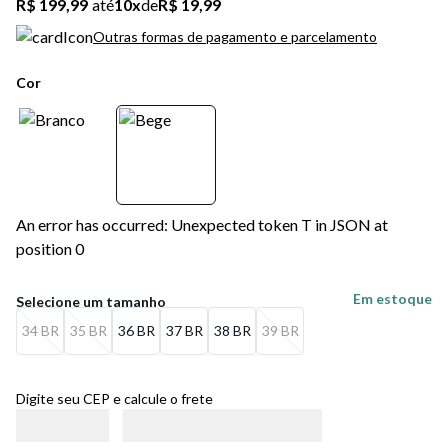
R$ 199,99
até
10
x
de
R$ 19,99
Outras formas de pagamento e parcelamento
Cor
An error has occurred: Unexpected token T in JSON at
position 0
Em estoque
34 BR
35 BR
36 BR
37 BR
38 BR
39 BR
Digite seu CEP e calcule o frete