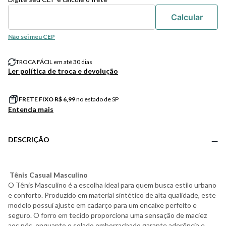
Não sei meu CEP
TROCA FÁCIL em até 30 dias
Ler política de troca e devolução
FRETE FIXO R$
6,99
no estado de SP
Entenda mais
DESCRIÇÃO
Tênis Casual Masculino
O Tênis Masculino é a escolha ideal para quem busca estilo urbano
e conforto. Produzido em material sintético de alta qualidade, este
modelo possui ajuste em cadarço para um encaixe perfeito e
seguro. O forro em tecido proporciona uma sensação de maciez
aos pés, enquanto o solado emborrachado garante aderência e