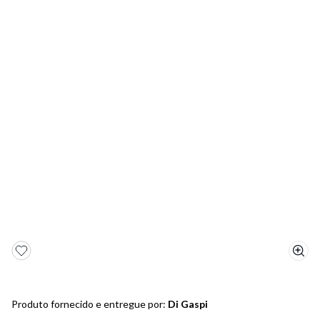
5
º
bota
6
º
sandalia
7
º
jeans
8
º
salto
9
º
new balance
10
º
tênis infantil
Produto fornecido e entregue por:
Di Gaspi