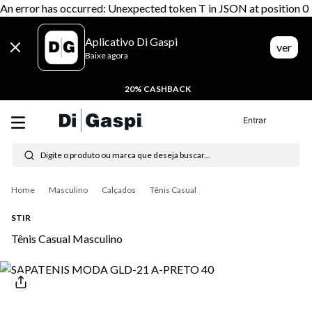
An error has occurred: Unexpected token T in JSON at position 0
Aplicativo Di Gaspi
ver
Baixe agora
20% CASHBACK
Entrar
Digite o produto ou marca que deseja buscar...
Termos mais buscados
Masculino
Calçados
Tênis Casual
1
º
tênis feminino
STIR
2
º
tenis
Tênis Casual Masculino
3
º
moletom
4
º
tênis masculino