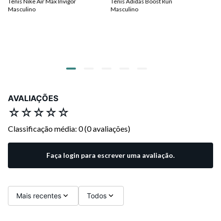
Tênis Nike Air Max Invigor
Tênis Adidas Boost Run
Tê
Masculino
Masculino
Ma
R$
ou
AVALIAÇÕES
☆
☆
☆
☆
☆
Classificação média: 0
(0 avaliações)
Faça login para escrever uma avaliação.
Mais recentes
Todos