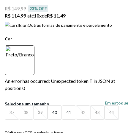
R$ 149,99
23
% OFF
R$ 114,99
até
10
x
de
R$ 11,49
Outras formas de pagamento e parcelamento
Cor
An error has occurred: Unexpected token T in JSON at
position 0
Em estoque
37
38
39
40
41
42
43
44
Digite seu CEP e calcule o frete