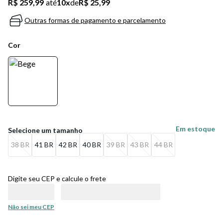
R$ 259,99
até
10
x
de
R$ 25,99
Outras formas de pagamento e parcelamento
Cor
Em estoque
38 BR
41 BR
42 BR
40 BR
39 BR
43 BR
44 BR
Digite seu CEP e calcule o frete
Não sei meu CEP