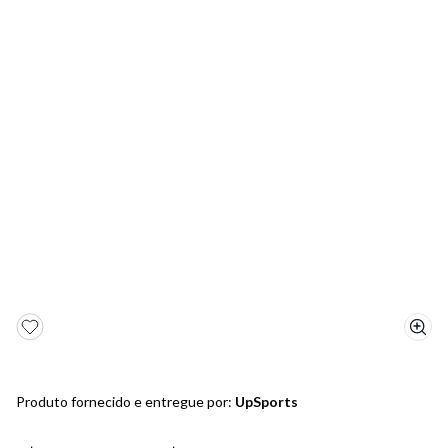
5
º
sandalia
6
º
bota
7
º
salto
8
º
jeans
9
º
chinelo
10
º
sapatenis
Produto fornecido e entregue por:
UpSports