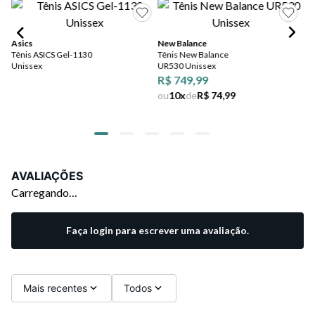
Asics
New Balance
FR
Tênis ASICS Gel-1130
Tênis New Balance
Tê
Unissex
UR530 Unissex
Fr
R$ 749,99
ou
10
x
de
R$ 74,99
AVALIAÇÕES
Carregando…
Faça login para escrever uma avaliação.
Mais recentes
Todos