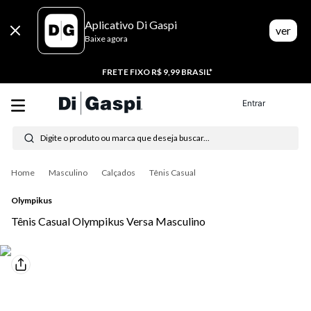
Aplicativo Di Gaspi
ver
Baixe agora
FRETE FIXO R$ 9,99 BRASIL*
Entrar
Digite o produto ou marca que deseja buscar...
Termos mais buscados
Masculino
Calçados
Tênis Casual
1
º
tenis
Olympikus
Tênis Casual Olympikus Versa Masculino
2
º
tênis feminino
3
º
tênis masculino
4
º
moletom