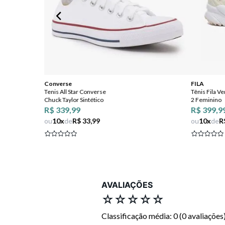
Converse
FILA
Tenis All Star Converse
Tênis Fila V
Chuck Taylor Sintético
2 Feminino
R$ 339,99
R$ 399,9
ou
10
x
de
R$ 33,99
ou
10
x
de
R
AVALIAÇÕES
☆
☆
☆
☆
☆
Classificação média: 0
(0 avaliações