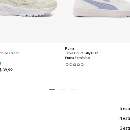
Puma
enture Tracer
Tênis Court Lally BDP
Puma Feminino
9
$ 39,99
5 est
4 est
)
3 est