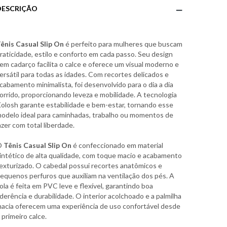
DESCRIÇÃO
ênis Casual Slip On
é perfeito para mulheres que buscam
raticidade, estilo e conforto em cada passo. Seu design
em cadarço facilita o calce e oferece um visual moderno e
ersátil para todas as idades. Com recortes delicados e
cabamento minimalista, foi desenvolvido para o dia a dia
orrido, proporcionando leveza e mobilidade. A tecnologia
olosh garante estabilidade e bem-estar, tornando esse
odelo ideal para caminhadas, trabalho ou momentos de
azer com total liberdade.
O
Tênis Casual Slip On
é confeccionado em material
intético de alta qualidade, com toque macio e acabamento
exturizado. O cabedal possui recortes anatômicos e
equenos perfuros que auxiliam na ventilação dos pés. A
ola é feita em PVC leve e flexível, garantindo boa
derência e durabilidade. O interior acolchoado e a palmilha
acia oferecem uma experiência de uso confortável desde
 primeiro calce.