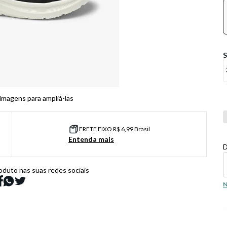
 imagens para ampliá-las
Co
FRETE FIXO R$ 6,99 Brasil
Entenda mais
D
oduto nas suas redes sociais
N