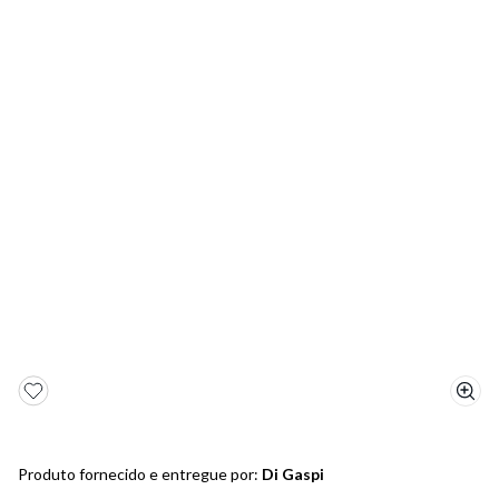
5
º
bota
6
º
sandalia
7
º
salto
8
º
jeans
9
º
chuteira
10
º
chinelo
Produto fornecido e entregue por:
Di Gaspi