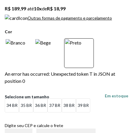
R$ 189,99
até
10
x
de
R$ 18,99
Outras formas de pagamento e parcelamento
Cor
An error has occurred: Unexpected token T in JSON at
position 0
Em estoque
34 BR
35 BR
36 BR
37 BR
38 BR
39 BR
Digite seu CEP e calcule o frete