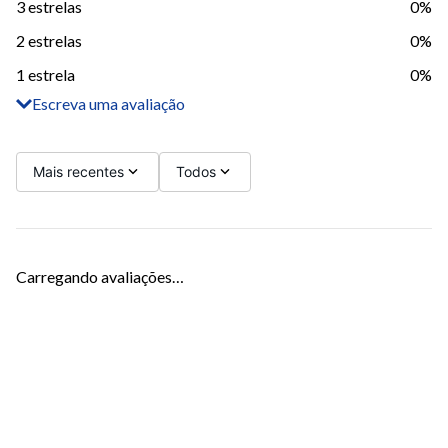
3 estrelas
0%
2 estrelas
0%
1 estrela
0%
Escreva uma avaliação
Adicionar avaliação
Título
Mais recentes
Todos
Avalie o produto de 1 a 5 estrelas
Carregando avaliações…
Seu nome
Sua localização
Endereço de email