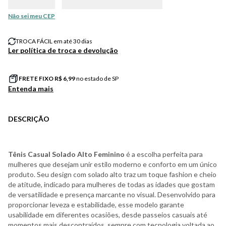
Não sei meu CEP
TROCA FÁCIL em até 30 dias
Ler política de troca e devolução
FRETE FIXO R$
6,99
no estado de SP
Entenda mais
DESCRIÇÃO
Tênis Casual Solado Alto Feminino
é a escolha perfeita para
mulheres que desejam unir estilo moderno e conforto em um único
produto. Seu design com solado alto traz um toque fashion e cheio
de atitude, indicado para mulheres de todas as idades que gostam
de versatilidade e presença marcante no visual. Desenvolvido para
proporcionar leveza e estabilidade, esse modelo garante
usabilidade em diferentes ocasiões, desde passeios casuais até
momentos mais descontraídos, sempre com tecnologia voltada ao