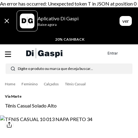
An error has occurred: Unexpected token T in JSON at position 0
Aplicativo Di Gaspi
ver
Baixe agora
20% CASHBACK
Entrar
Digite o produto ou marca que deseja buscar...
Termos mais buscados
Feminino
Calçados
Tênis Casual
1
º
tenis
Via Marte
2
º
tênis feminino
Tênis Casual Solado Alto
3
º
moletom
4
º
tênis masculino