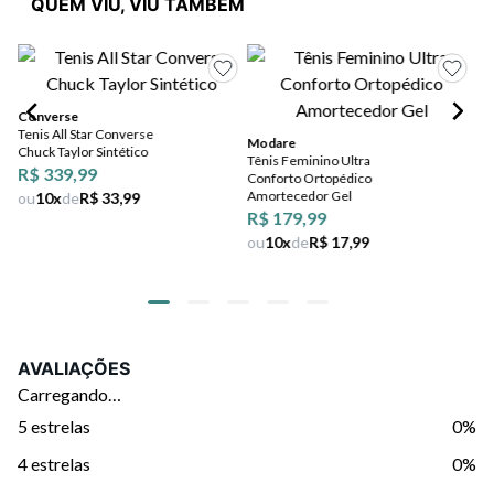
QUEM VIU, VIU TAMBÉM
Converse
Da
Tenis All Star Converse
Tê
Modare
Chuck Taylor Sintético
Sin
Tênis Feminino Ultra
R$ 339,99
Conforto Ortopédico
Amortecedor Gel
ou
10
x
de
R$ 33,99
R$ 179,99
ou
10
x
de
R$ 17,99
AVALIAÇÕES
Carregando…
5 estrelas
0%
4 estrelas
0%