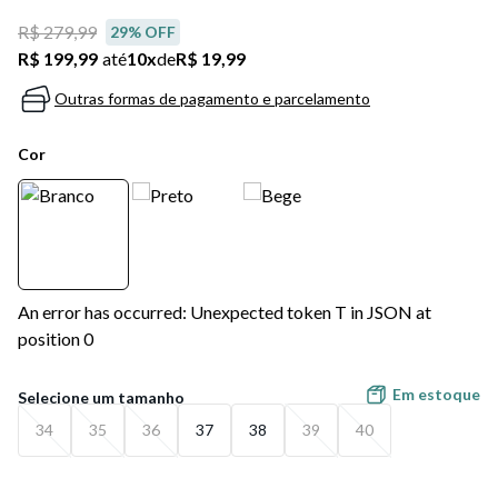
R$ 279,99
29
% OFF
R$ 199,99
até
10
x
de
R$ 19,99
Outras formas de pagamento e parcelamento
Cor
An error has occurred: Unexpected token T in JSON at
position 0
Em estoque
34
35
36
37
38
39
40