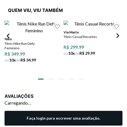
QUEM VIU, VIU TAMBÉM
Via Marte
Mo
Tênis Casual Recortes
Tê
Nike
Tênis Nike Run Defy
R$ 299,99
R$
Feminino
ou
10
x
de
R$ 29,99
ou
R$ 349,99
ou
10
x
de
R$ 34,99
AVALIAÇÕES
Carregando…
Faça login para escrever uma avaliação.