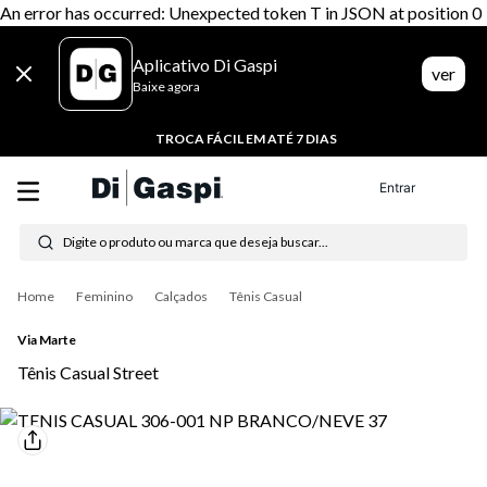
An error has occurred: Unexpected token T in JSON at position 0
Aplicativo Di Gaspi
ver
Baixe agora
TROCA FÁCIL EM ATÉ 7 DIAS
Entrar
Digite o produto ou marca que deseja buscar...
Termos mais buscados
Feminino
Calçados
Tênis Casual
1
º
tênis feminino
Via Marte
Tênis Casual Street
2
º
tenis
3
º
moletom
4
º
tênis masculino