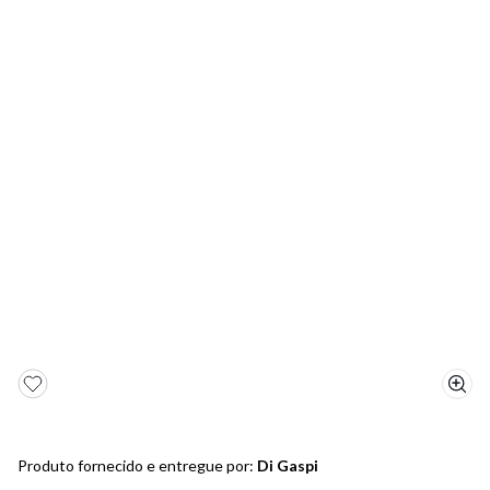
5
º
bota
6
º
sandalia
7
º
jeans
8
º
salto
9
º
new balance
10
º
tênis infantil
Produto fornecido e entregue por:
Di Gaspi