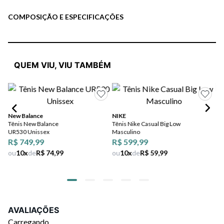
Siga as dicas de limpeza da marca para uma melhor conservação da
sua peça.
COMPOSIÇÃO E ESPECIFICAÇÕES
QUEM VIU, VIU TAMBÉM
RE
Tên
New Balance
NIKE
Tênis New Balance
Tênis Nike Casual Big Low
UR530 Unissex
Masculino
R$ 749,99
R$ 599,99
ou
10
x
de
R$ 74,99
ou
10
x
de
R$ 59,99