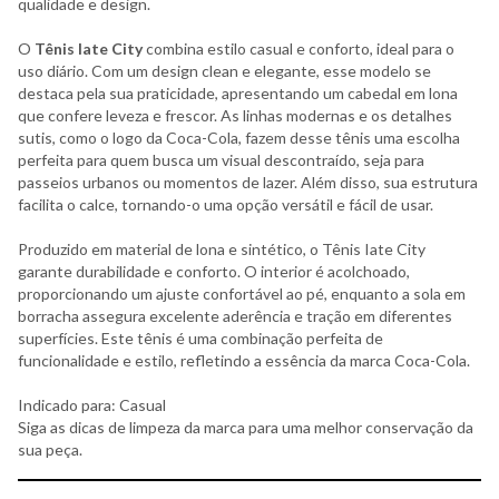
aventurado em diferentes produtos, sempre com foco na inovação
e na expressão da cultura jovem. A marca representa um estilo de
vida vibrante e autêntico, atraindo consumidores que valorizam
qualidade e design.
O
Tênis Iate City
combina estilo casual e conforto, ideal para o
uso diário. Com um design clean e elegante, esse modelo se
destaca pela sua praticidade, apresentando um cabedal em lona
que confere leveza e frescor. As linhas modernas e os detalhes
sutis, como o logo da Coca-Cola, fazem desse tênis uma escolha
perfeita para quem busca um visual descontraído, seja para
passeios urbanos ou momentos de lazer. Além disso, sua estrutura
facilita o calce, tornando-o uma opção versátil e fácil de usar.
Produzido em material de lona e sintético, o Tênis Iate City
garante durabilidade e conforto. O interior é acolchoado,
proporcionando um ajuste confortável ao pé, enquanto a sola em
borracha assegura excelente aderência e tração em diferentes
superfícies. Este tênis é uma combinação perfeita de
funcionalidade e estilo, refletindo a essência da marca Coca-Cola.
Indicado para: Casual