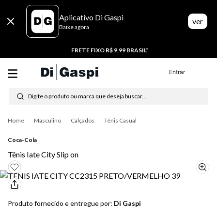
An error has occurred: Unexpected token T in JSON at position 0
Aplicativo Di Gaspi
ver
Baixe agora
FRETE FIXO R$ 9,99 BRASIL*
Entrar
Digite o produto ou marca que deseja buscar...
Termos mais buscados
Masculino
Calçados
Tênis Casual
1
º
tênis feminino
Coca-Cola
2
º
tenis
Tênis Iate City Slip on
3
º
moletom
4
º
tênis masculino
Produto fornecido e entregue por:
Di Gaspi