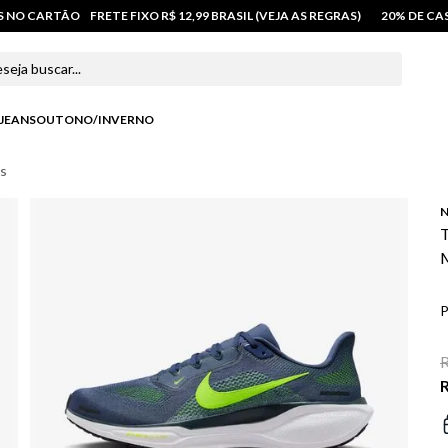
OS NO CARTÃO
FRETE FIXO R$ 12,99 BRASIL (VEJA AS REGRAS)
20% DE C
 buscar...
JEANS
OUTONO/INVERNO
os
N
T
M
P
R
R