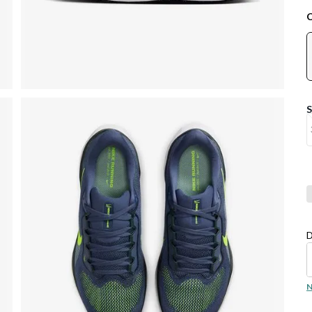
Co
D
N