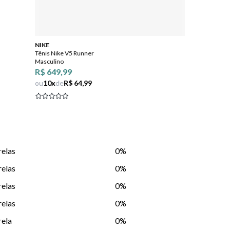
NIKE
Mizuno
Tênis Nike V5 Runner
Tênis Mizuno Co
Masculino
Masculino
R$ 649,99
R$ 399,99
ou
10
x
de
R$ 64,99
ou
10
x
de
R$ 3
relas
0%
relas
0%
relas
0%
relas
0%
rela
0%