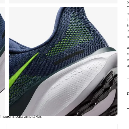
o
E
m
i
a
l
p
A
e
e
q
 imagens para ampliá-las