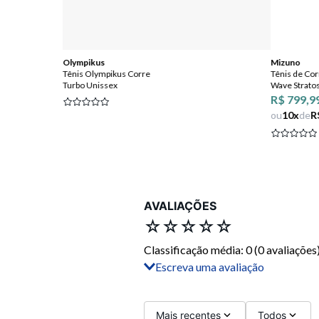
Olympikus
Mizuno
Tênis Olympikus Corre
Tênis de Co
Turbo Unissex
Wave Strato
R$ 799,9
ou
10
x
de
R
AVALIAÇÕES
☆
☆
☆
☆
☆
Classificação média: 0
(0 avaliações
Escreva uma avaliação
Adicionar avaliação
Título
Mais recentes
Todos