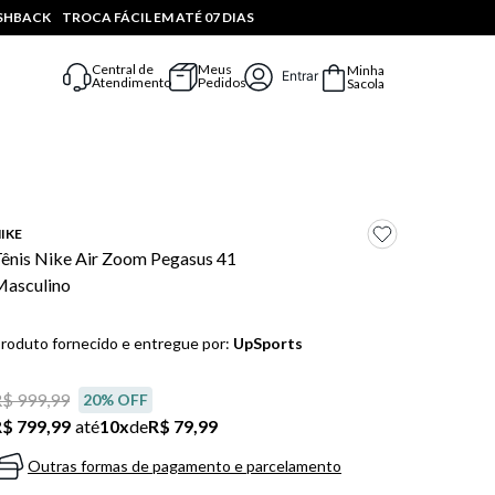
ASHBACK
TROCA FÁCIL EM ATÉ 07 DIAS
Central de
Meus
Minha
Entrar
Atendimento
Pedidos
Sacola
IKE
ênis Nike Air Zoom Pegasus 41
asculino
roduto fornecido e entregue por:
UpSports
$ 999,99
20
% OFF
$ 799,99
até
10
x
de
R$ 79,99
Outras formas de pagamento e parcelamento