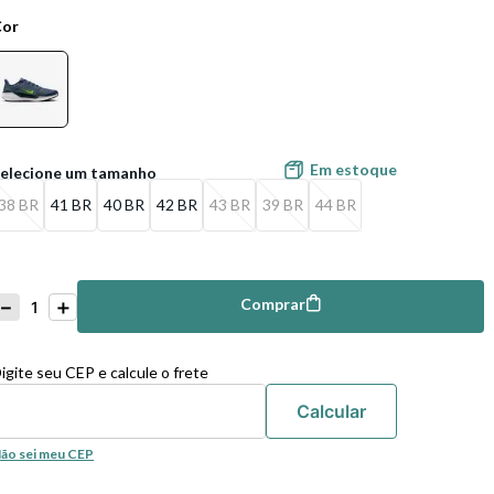
Cor
Em estoque
38 BR
41 BR
40 BR
42 BR
43 BR
39 BR
44 BR
－
＋
Comprar
mprar
igite seu CEP e calcule o frete
ão sei meu CEP