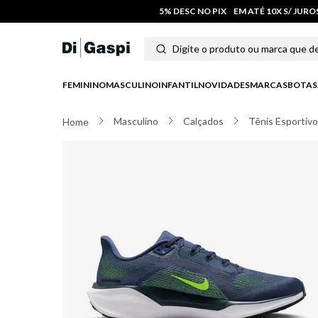
5% DESC NO PIX
EM ATÉ 10X S/ JUR
Digite o produto ou marca que deseja
Termos mais buscados
FEMININO
MASCULINO
INFANTIL
NOVIDADES
MARCAS
BOTAS
1
º
tênis feminino
Masculino
Calçados
Tênis Esportiv
2
º
tenis
3
º
moletom
4
º
tênis masculino
5
º
bota
6
º
sandalia
7
º
jeans