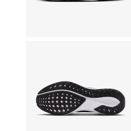
8
º
chuteira
9
º
salto
10
º
new balance