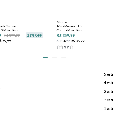
Mizuno
rrida Mizuno
Tênis Mizuno Jet 8
s 3 Masculino
Corrida Masculino
9
R$ 359,99
R$ 899,99
11
% OFF
$ 79,99
ou
10
x
de
R$ 35,99
5 est
4 est
)
3 est
2 est
1 est