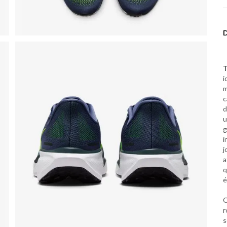
T
i
m
c
d
u
g
i
j
a
q
é
O
r
s