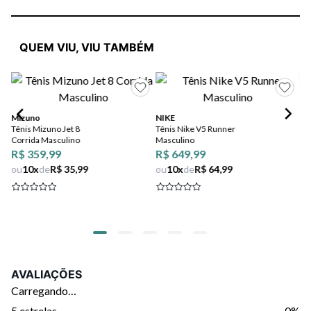
QUEM VIU, VIU TAMBÉM
Mizuno
NIKE
Mi
Tênis Mizuno Jet 8
Tênis Nike V5 Runner
Tê
Corrida Masculino
Masculino
Pr
R$ 359,99
R$ 649,99
R$
ou
10
x
de
R$ 35,99
ou
10
x
de
R$ 64,99
ou
AVALIAÇÕES
Carregando…
5 estrelas
0%