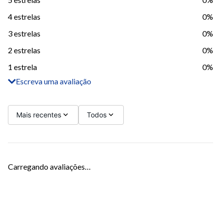
4 estrelas
0%
3 estrelas
0%
2 estrelas
0%
1 estrela
0%
Escreva uma avaliação
Adicionar avaliação
Título
Mais recentes
Todos
Avalie o produto de 1 a 5 estrelas
Carregando avaliações…
Seu nome
Sua localização