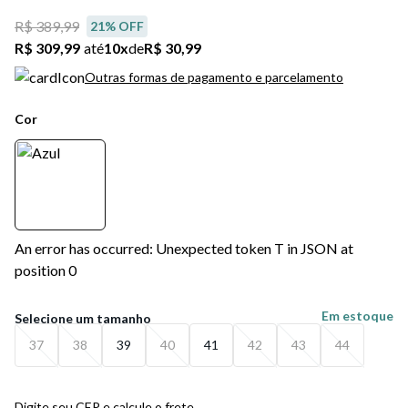
R$ 389,99
21
% OFF
R$ 309,99
até
10
x
de
R$ 30,99
Outras formas de pagamento e parcelamento
Cor
An error has occurred: Unexpected token T in JSON at
position 0
Em estoque
37
38
39
40
41
42
43
44
Digite seu CEP e calcule o frete