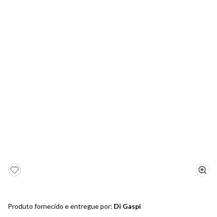
5
º
bota
6
º
sandalia
7
º
jeans
8
º
salto
9
º
new balance
10
º
tênis infantil
Produto fornecido e entregue por:
Di Gaspi