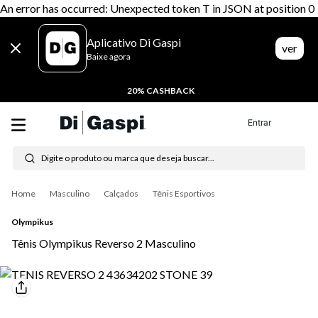
An error has occurred: Unexpected token T in JSON at position 0
Aplicativo Di Gaspi
ver
Baixe agora
20% CASHBACK
Entrar
Digite o produto ou marca que deseja buscar...
Termos mais buscados
Masculino
Calçados
Tênis Esportivos
1
º
tênis feminino
Olympikus
2
º
tenis
Tênis Olympikus Reverso 2 Masculino
3
º
moletom
4
º
tênis masculino