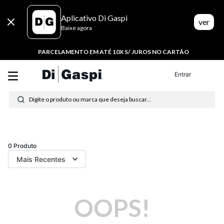
Aplicativo Di Gaspi
ver
Baixe agora
PARCELAMENTO EM ATÉ 10X S/ JUROS NO CARTÃO
Entrar
Digite o produto ou marca que deseja buscar...
Termos mais buscados
1
º
tenis
0
Produto
Mais Recentes
2
º
tênis feminino
3
º
moletom
OOPS!
4
º
tênis masculino