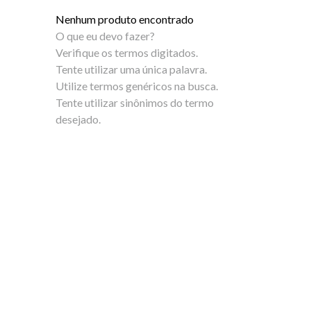
5
º
bota
Nenhum produto encontrado
6
º
sandalia
O que eu devo fazer?
Verifique os termos digitados.
7
º
salto
Tente utilizar uma única palavra.
Utilize termos genéricos na busca.
8
º
jeans
Tente utilizar sinônimos do termo
desejado.
9
º
chuteira
10
º
chinelo