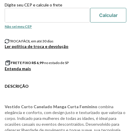
Digite seu CEP e calcule o frete
Não sei meu CEP
TROCA FÁCIL em até 30 dias
Ler política de troca e devolução
FRETE FIXO R$
6,99
no estado de SP
Entenda mais
DESCRIÇÃO
Vestido Curto Canelado Manga Curta Feminino
combina
elegância e conforto, com design justo e texturizado que valoriza o
corpo. Indicado para mulheres de todas as idades, é ideal para
ocasiões casuais ou eventos descontraídos. Desenvolvido para
oferecer liberdade de movimento e toque suave, sua tecnologia