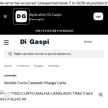
An error has occurred: Unexpected token T in JSON at position 0
Aplicativo Di Gaspi
ver
Baixe agora
FRETE FIXO R$ 9,99 BRASIL*
Entrar
Digite o produto ou marca que deseja buscar...
Termos mais buscados
Feminino
Roupas
Vestidos
1
º
tênis feminino
Lunender
2
º
tenis
Vestido Curto Canelado Manga Curta
3
º
moletom
4
º
tênis masculino