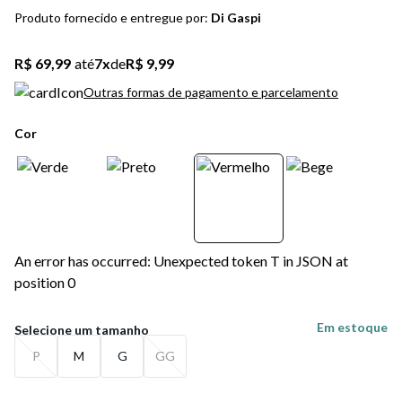
5
º
bota
Produto fornecido e entregue por:
Di Gaspi
6
º
sandalia
R$ 69,99
até
7
x
de
R$ 9,99
7
º
jeans
Outras formas de pagamento e parcelamento
8
º
salto
Cor
9
º
chuteira
10
º
new balance
An error has occurred: Unexpected token T in JSON at
position 0
Em estoque
P
M
G
GG