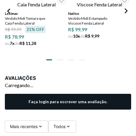
Lecimar
Nativo
Lu
Vestido Midi Tomara que
Vestido Midi Estampado
Ve
Caia Fenda Lateral
Viscose Fenda Lateral
De
R$ 99,99
R$ 99,99
21
% OFF
ou
10
x
de
R$ 9,99
R$ 78,99
ou
7
x
de
R$ 11,28
AVALIAÇÕES
Carregando…
Faça login para escrever uma avaliação.
Mais recentes
Todos