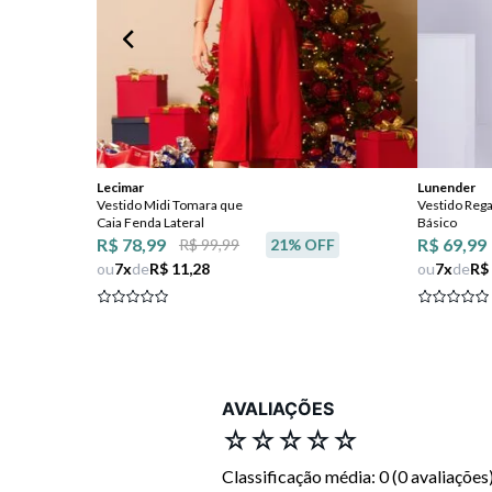
Lecimar
Lunender
Vestido Midi Tomara que
Vestido Reg
Caia Fenda Lateral
Básico
R$ 78,99
R$ 69,99
R$ 99,99
21
% OFF
ou
7
x
de
R$ 11,28
ou
7
x
de
R$
AVALIAÇÕES
☆
☆
☆
☆
☆
Classificação média: 0
(0 avaliações