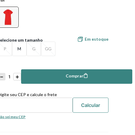
Em estoque
P
M
G
GG
－
＋
Comprar
mprar
igite seu CEP e calcule o frete
ão sei meu CEP