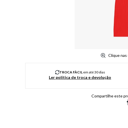
8
º
chuteira
9
º
salto
10
º
new balance
Clique nas
TROCA FÀCIL
em até 30 dias
Ler política de troca e devolução
Compartilhe este pr