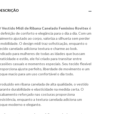
DESCRIÇÃO
O
Vestido Midi de Ribana Canelado Feminino Rovitex
é
 definição de conforto e elegância para o dia a dia. Com um
aimento ajustado ao corpo, valoriza a silhueta sem perder
 mobilidade. O design midi traz sofisticação, enquanto o
ecido canelado adiciona textura e charme ao look.
ndicado para mulheres de todas as idades que buscam
raticidade e estilo, ele foi criado para transitar entre
casiões casuais e momentos especiais. Seu tecido flexível
roporciona ajuste perfeito, liberdade de movimento e um
oque macio para um uso confortável o dia todo.
roduzido em ribana canelada de alta qualidade, o vestido
arante durabilidade e elasticidade na medida certa. O
cabamento reforçado nas costuras proporciona
esistência, enquanto a textura canelada adiciona um
oque moderno e elegante.