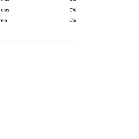
relas
0%
rela
0%