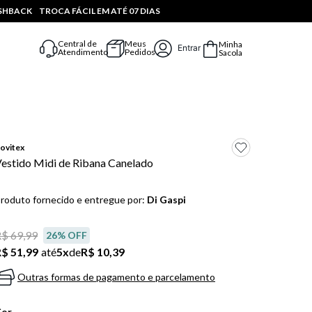
ASHBACK
TROCA FÁCIL EM ATÉ 07 DIAS
Central de
Meus
Minha
Entrar
Atendimento
Pedidos
Sacola
ovitex
estido Midi de Ribana Canelado
roduto fornecido e entregue por:
Di Gaspi
$ 69,99
26
% OFF
$ 51,99
até
5
x
de
R$ 10,39
Outras formas de pagamento e parcelamento
Cor