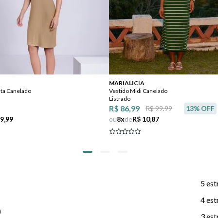
MARIALICIA
ata Canelado
Vestido Midi Canelado
Listrado
R$ 86,99
R$ 99,99
13
% OFF
 9,99
ou
8
x
de
R$ 10,87
5 est
4 est
)
3 est