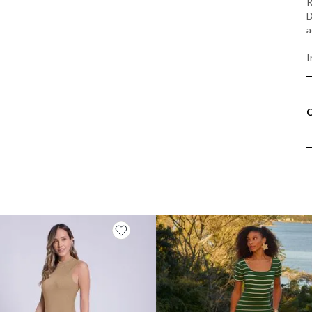
R
D
a
I