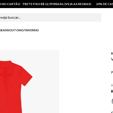
OS NO CARTÃO
FRETE FIXO R$ 12,99 BRASIL (VEJA AS REGRAS)
20% DE C
 buscar...
JEANS
OUTONO/INVERNO
R
V
P
R
R