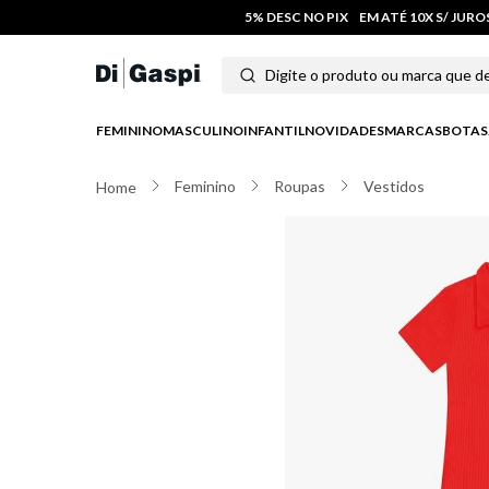
5% DESC NO PIX
EM ATÉ 10X S/ JUR
Digite o produto ou marca que deseja
Termos mais buscados
FEMININO
MASCULINO
INFANTIL
NOVIDADES
MARCAS
BOTAS
1
º
tênis feminino
Feminino
Roupas
Vestidos
2
º
tenis
3
º
moletom
4
º
tênis masculino
5
º
bota
6
º
sandalia
7
º
jeans