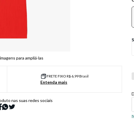
 imagens para ampliá-las
Co
FRETE FIXO R$ 6,99 Brasil
Entenda mais
D
oduto nas suas redes sociais
N