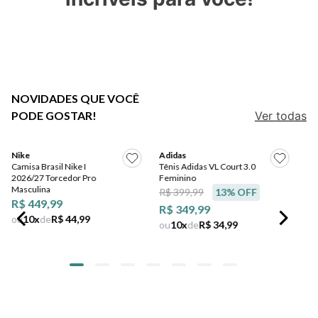
7
º
jeans
8
º
chuteira
9
º
salto
10
º
new balance
NOVIDADES QUE VOCÊ
PODE GOSTAR!
Ver todas
Adidas
Tênis Adidas VL Court 3.0
Nike
Feminino
Camisa Brasil Nike I
R$ 399,99
13
% OFF
2026/27 Torcedor Pro
Masculina
R$ 349,99
R$ 449,99
ou
10
x
de
R$ 34,99
ou
10
x
de
R$ 44,99