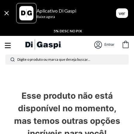
Aplicativo Di Gaspi
ver
Baixe agora
5% DESC NO PIX
Termos mais buscados
Entrar
Digite o produto ou marca que deseja buscar...
1
º
tênis feminino
2
º
tenis
3
º
moletom
Esse produto não está
4
º
tênis masculino
disponível no momento,
5
º
bota
mas temos outras opções
6
º
sandalia
incríveis para você!