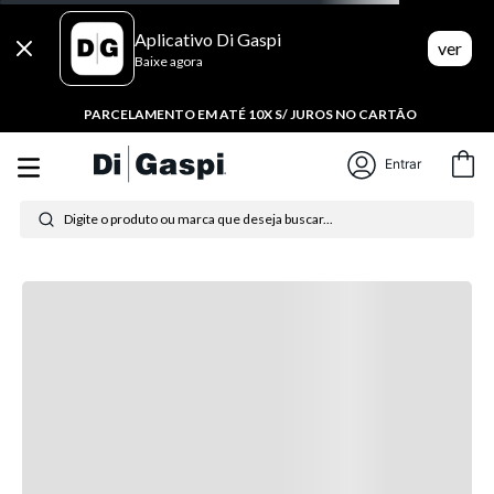
Aplicativo Di Gaspi
ver
Baixe agora
PARCELAMENTO EM ATÉ 10X S/ JUROS NO CARTÃO
Entrar
Digite o produto ou marca que deseja buscar...
Termos mais buscados
1
º
tênis feminino
2
º
tenis
3
º
moletom
4
º
tênis masculino