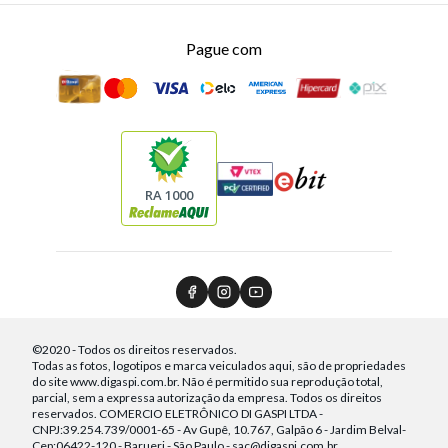
Pague com
RA 1000
©2020 - Todos os direitos reservados.
Todas as fotos, logotipos e marca veiculados aqui, são de propriedades
do site www.digaspi.com.br. Não é permitido sua reprodução total,
parcial, sem a expressa autorização da empresa. Todos os direitos
reservados. COMERCIO ELETRÔNICO DI GASPI LTDA -
CNPJ:39.254.739/0001-65 - Av Gupê, 10.767, Galpão 6 - Jardim Belval-
Cep:06422-120 - Barueri - São Paulo - sac@digaspi.com.br