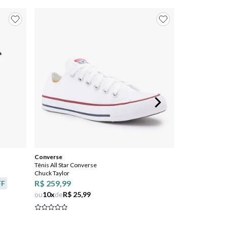
Converse
Tênis All Star Converse
Chuck Taylor
R$ 259,99
FF
ou
10
x
de
R$ 25,99