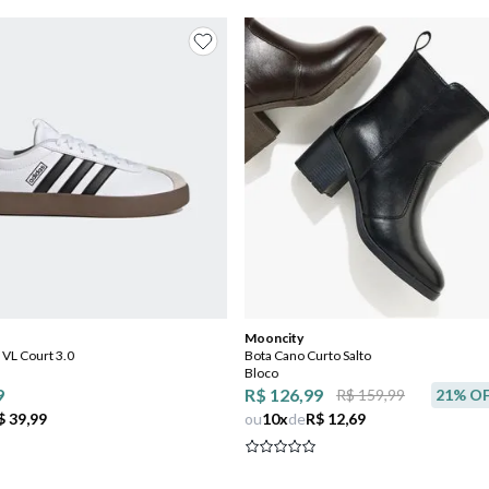
Mooncity
 VL Court 3.0
Bota Cano Curto Salto
Bloco
9
R$ 126,99
R$ 159,99
21
% O
$ 39,99
ou
10
x
de
R$ 12,69