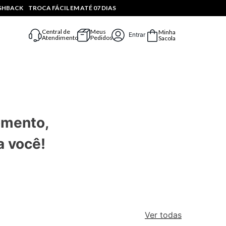
ASHBACK
TROCA FÁCIL EM ATÉ 07 DIAS
Central de
Meus
Minha
Entrar
Atendimento
Pedidos
Sacola
omento,
a você!
Ver todas