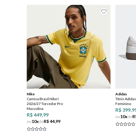
8
º
salto
9
º
new balance
10
º
tênis infantil
Nike
Adidas
Camisa Brasil Nike I
Tênis Adidas
2026/27 Torcedor Pro
Feminino
Masculina
R$ 399,9
R$ 449,99
ou
10
x
de
R
ou
10
x
de
R$ 44,99