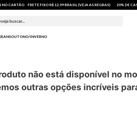
OS NO CARTÃO
FRETE FIXO R$ 12,99 BRASIL (VEJA AS REGRAS)
20% DE C
 buscar...
JEANS
OUTONO/INVERNO
roduto não está disponível no m
mos outras opções incríveis par