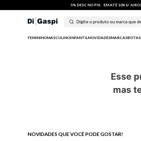
5% DESC NO PIX
EM ATÉ 10X S/ JUR
Digite o produto ou marca que deseja
Termos mais buscados
FEMININO
MASCULINO
INFANTIL
NOVIDADES
MARCAS
BOTAS
1
º
tênis feminino
2
º
tenis
Esse p
3
º
moletom
mas te
4
º
tênis masculino
5
º
bota
6
º
sandalia
7
º
jeans
NOVIDADES QUE VOCÊ PODE GOSTAR!