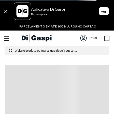
Aplicativo Di Gaspi
ver
Baixe agora
PARCELAMENTO EM ATÉ 10X S/ JUROS NO CARTÃO
Entrar
Digite o produto ou marca que deseja buscar...
Termos mais buscados
1
º
tênis feminino
2
º
tenis
3
º
moletom
4
º
tênis masculino