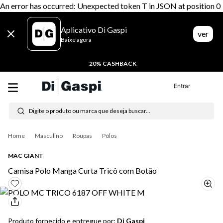
An error has occurred: Unexpected token T in JSON at position 0
Aplicativo Di Gaspi
ver
Baixe agora
20% CASHBACK
Entrar
Digite o produto ou marca que deseja buscar...
Termos mais buscados
Masculino
Roupas
Pólos
1
º
tênis feminino
MAC GIANT
2
º
tenis
Camisa Polo Manga Curta Tricô com Botão
3
º
moletom
4
º
tênis masculino
Produto fornecido e entregue por:
Di Gaspi