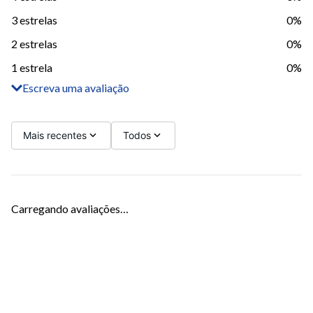
3 estrelas
0%
2 estrelas
0%
1 estrela
0%
Escreva uma avaliação
Adicionar avaliação
Título
Mais recentes
Todos
Avalie o produto de 1 a 5 estrelas
Carregando avaliações…
Seu nome
Sua localização