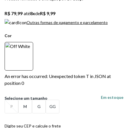
5
º
bota
R$ 79,99
até
8
x
de
R$ 9,99
6
º
sandalia
Outras formas de pagamento e parcelamento
7
º
jeans
Cor
8
º
salto
9
º
new balance
10
º
tênis infantil
An error has occurred: Unexpected token T in JSON at
position 0
Em estoque
P
M
G
GG
Digite seu CEP e calcule o frete