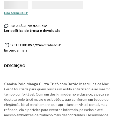
Não sei meu CEP
TROCA FÁCIL em até 30 dias
Ler política de troca e devolução
FRETE FIXO R$
6,99
no estado de SP
Entenda mais
DESCRIÇÃO
Camisa Polo Manga Curta Tricô com Botão Masculina
da Mac
Giant foi criada para quem busca um estilo sofisticado e ao mesmo
tempo confortável. Com um design moderno e clássico, a peça se
destaca pelo tricô macio e os botões, que conferem um toque de
elegância. Ideal para homens que apreciam um visual casual, mas
refinado, ela é perfeita para eventos informais, passeios e até
mesmo ambientes de trabalho mais descontraídos. Desenvolvida