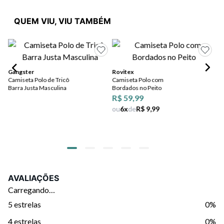
QUEM VIU, VIU TAMBÉM
Gangster
Rovitex
Pl
Camiseta Polo de Tricô
Camiseta Polo com
Ca
Barra Justa Masculina
Bordados no Peito
Pi
R$ 59,99
R$
ou
6
x
de
R$ 9,99
R$
ou
AVALIAÇÕES
Carregando…
5 estrelas
0%
4 estrelas
0%