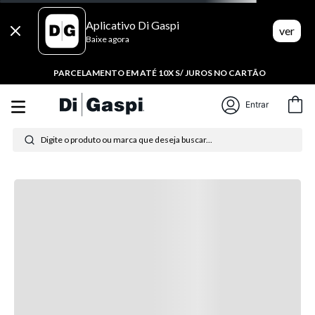
Aplicativo Di Gaspi
ver
Baixe agora
PARCELAMENTO EM ATÉ 10X S/ JUROS NO CARTÃO
Entrar
Digite o produto ou marca que deseja buscar...
Termos mais buscados
1
º
tênis feminino
2
º
tenis
3
º
moletom
4
º
tênis masculino