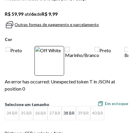
5
º
bota
R$ 59,99
até
6
x
de
R$ 9,99
6
º
sandalia
Outras formas de pagamento e parcelamento
7
º
jeans
Cor
8
º
salto
9
º
chuteira
10
º
new balance
An error has occurred: Unexpected token T in JSON at
position 0
Em estoque
34 BR
35 BR
36 BR
37 BR
38 BR
39 BR
40 BR