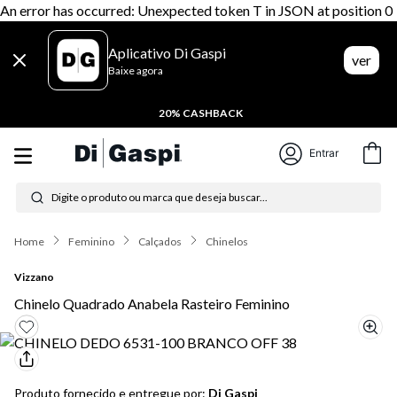
An error has occurred: Unexpected token T in JSON at position 0
Aplicativo Di Gaspi
ver
Baixe agora
20% CASHBACK
Entrar
Digite o produto ou marca que deseja buscar...
Termos mais buscados
Feminino
Calçados
Chinelos
1
º
tênis feminino
Vizzano
2
º
tenis
Chinelo Quadrado Anabela Rasteiro Feminino
3
º
moletom
4
º
tênis masculino
Produto fornecido e entregue por:
Di Gaspi