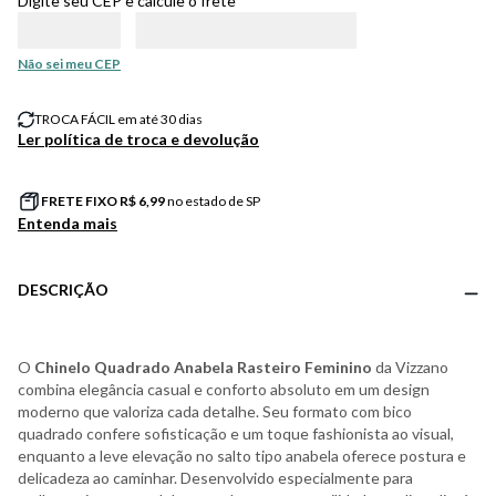
Digite seu CEP e calcule o frete
Não sei meu CEP
TROCA FÁCIL em até 30 dias
Ler política de troca e devolução
FRETE FIXO R$
6,99
no estado de SP
Entenda mais
DESCRIÇÃO
O
Chinelo Quadrado Anabela Rasteiro Feminino
da Vizzano
combina elegância casual e conforto absoluto em um design
moderno que valoriza cada detalhe. Seu formato com bico
quadrado confere sofisticação e um toque fashionista ao visual,
enquanto a leve elevação no salto tipo anabela oferece postura e
delicadeza ao caminhar. Desenvolvido especialmente para