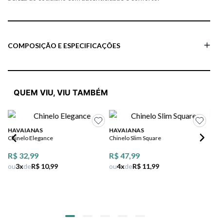
COMPOSIÇÃO E ESPECIFICAÇÕES
QUEM VIU, VIU TAMBÉM
HAVAIANAS
HAVAIANAS
HA
Chinelo Elegance
Chinelo Slim Square
Chi
R$ 32,99
R$ 47,99
R$
ou
3
x
de
R$ 10,99
ou
4
x
de
R$ 11,99
ou