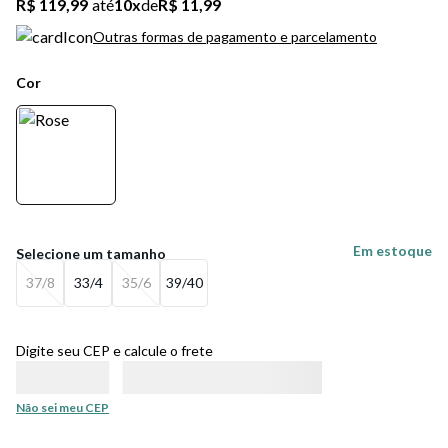
R$ 119,99
até
10
x
de
R$ 11,99
Outras formas de pagamento e parcelamento
Cor
Em estoque
37/8
33/4
35/6
39/40
Digite seu CEP e calcule o frete
Não sei meu CEP