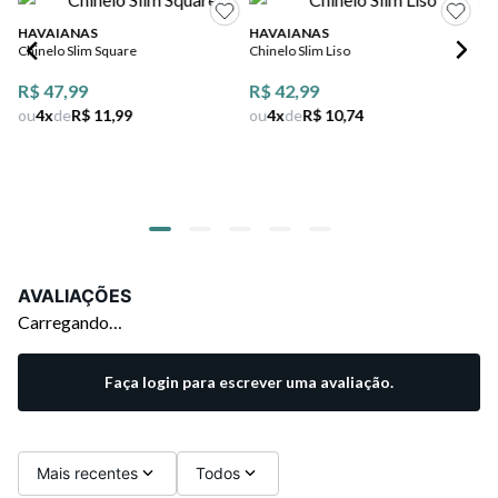
HAVAIANAS
HAVAIANAS
Chinelo Slim Square
Chinelo Slim Liso
Mo
Ch
R$ 47,99
R$ 42,99
Pl
Co
ou
4
x
de
R$ 11,99
ou
4
x
de
R$ 10,74
R$
ou
AVALIAÇÕES
Carregando…
Faça login para escrever uma avaliação.
Mais recentes
Todos