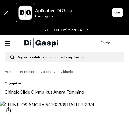
Aplicativo Di Gaspi
ver
Baixe agora
FRETE FIXO R$ 9,99 BRASIL*
Entrar
Digite o produto ou marca que deseja buscar...
Termos mais buscados
Feminino
Calçados
Chinelos
1
º
tenis
Olympikus
Chinelo Slide Olympikus Angra Feminino
2
º
tênis feminino
3
º
moletom
4
º
tênis masculino