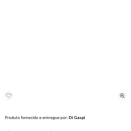
5
º
bota
6
º
sandalia
7
º
salto
8
º
jeans
9
º
chuteira
10
º
chinelo
Produto fornecido e entregue por:
Di Gaspi