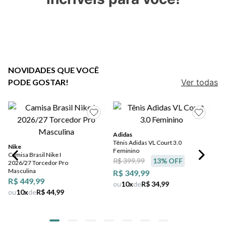
7
º
salto
8
º
jeans
9
º
chuteira
10
º
chinelo
NOVIDADES QUE VOCÊ
PODE GOSTAR!
Ver todas
Adidas
Tênis Adidas VL Court 3.0
Nike
Feminino
Camisa Brasil Nike I
R$ 399,99
13
% OFF
2026/27 Torcedor Pro
Masculina
R$ 349,99
R$ 449,99
ou
10
x
de
R$ 34,99
ou
10
x
de
R$ 44,99