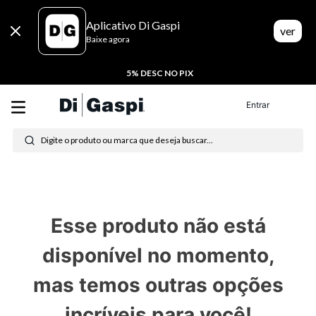
Aplicativo Di Gaspi
ver
Baixe agora
5% DESC NO PIX
Termos mais buscados
Entrar
Digite o produto ou marca que deseja buscar...
1
º
tenis
2
º
tênis feminino
3
º
moletom
Esse produto não está
4
º
tênis masculino
disponível no momento,
5
º
bota
mas temos outras opções
6
º
sandalia
incríveis para você!