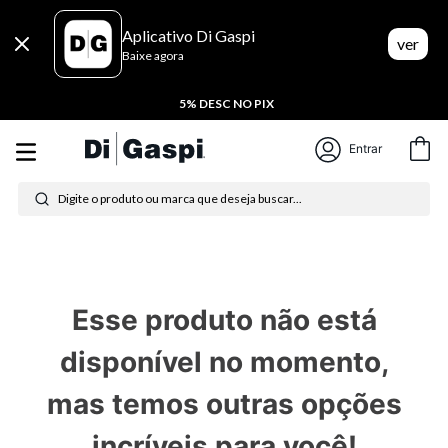
Aplicativo Di Gaspi
ver
Baixe agora
5% DESC NO PIX
Termos mais buscados
Entrar
Digite o produto ou marca que deseja buscar...
1
º
tênis feminino
2
º
tenis
3
º
moletom
Esse produto não está
4
º
tênis masculino
disponível no momento,
5
º
bota
mas temos outras opções
6
º
sandalia
incríveis para você!