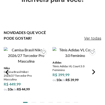
7
º
jeans
8
º
salto
9
º
new balance
10
º
tênis infantil
NOVIDADES QUE VOCÊ
PODE GOSTAR!
Ver todas
Adidas
Tênis Adidas VL Court 3.0
Nike
Feminino
Camisa Brasil Nike I
R$ 399,99
2026/27 Torcedor Pro
Masculina
ou
10
x
de
R$ 39,99
R$ 449,99
ou
10
x
de
R$ 44,99