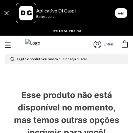
Aplicativo Di Gaspi
ver
Baixe agora
5% DESC NO PIX
Entrar
Digite o produto ou marca que deseja buscar...
Termos mais buscados
1
º
tênis feminino
Esse produto não está
2
º
tenis
disponível no momento,
3
º
moletom
mas temos outras opções
4
º
tênis masculino
incríveis para você!