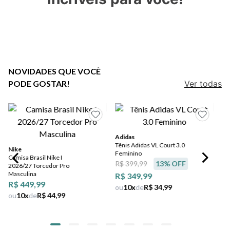
5
º
bota
6
º
sandalia
7
º
jeans
8
º
chuteira
NOVIDADES QUE VOCÊ
PODE GOSTAR!
Ver todas
9
º
salto
10
º
new balance
Adidas
Tênis Adidas VL Court 3.0
Nike
Feminino
Camisa Brasil Nike I
R$ 399,99
13
% OFF
2026/27 Torcedor Pro
Masculina
R$ 349,99
R$ 449,99
ou
10
x
de
R$ 34,99
ou
10
x
de
R$ 44,99