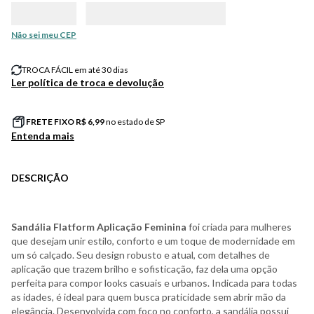
Não sei meu CEP
TROCA FÁCIL em até 30 dias
Ler política de troca e devolução
FRETE FIXO R$
6,99
no estado de SP
Entenda mais
DESCRIÇÃO
Sandália Flatform Aplicação Feminina
foi criada para mulheres
que desejam unir estilo, conforto e um toque de modernidade em
um só calçado. Seu design robusto e atual, com detalhes de
aplicação que trazem brilho e sofisticação, faz dela uma opção
perfeita para compor looks casuais e urbanos. Indicada para todas
as idades, é ideal para quem busca praticidade sem abrir mão da
elegância. Desenvolvida com foco no conforto, a sandália possui