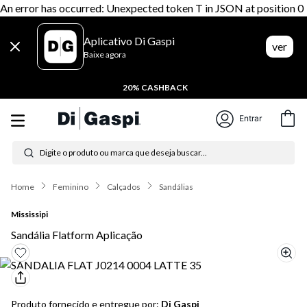
An error has occurred: Unexpected token T in JSON at position 0
Aplicativo Di Gaspi
ver
Baixe agora
20% CASHBACK
Entrar
Digite o produto ou marca que deseja buscar...
Termos mais buscados
Feminino
Calçados
Sandálias
1
º
tenis
Mississipi
2
º
tênis feminino
Sandália Flatform Aplicação
3
º
moletom
4
º
tênis masculino
Produto fornecido e entregue por:
Di Gaspi