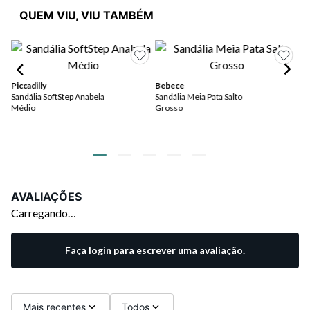
QUEM VIU, VIU TAMBÉM
Piccadilly
Bebece
Be
Sandália SoftStep Anabela
Sandália Meia Pata Salto
San
Médio
Grosso
De
Ca
AVALIAÇÕES
Carregando…
Faça login para escrever uma avaliação.
Mais recentes
Todos