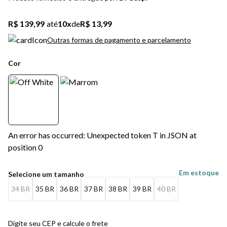
5
º
bota
R$ 139,99
até
10
x
de
R$ 13,99
6
º
sandalia
Outras formas de pagamento e parcelamento
7
º
salto
Cor
8
º
jeans
9
º
chuteira
10
º
chinelo
An error has occurred: Unexpected token T in JSON at
position 0
Em estoque
34 BR
35 BR
36 BR
37 BR
38 BR
39 BR
40 BR
Digite seu CEP e calcule o frete