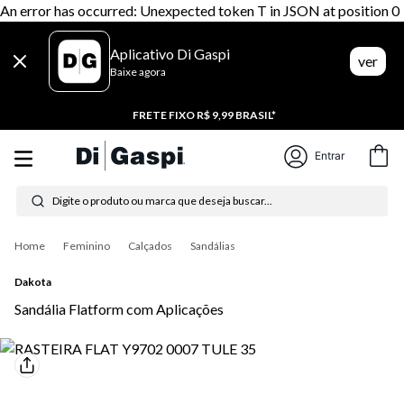
An error has occurred: Unexpected token T in JSON at position 0
Aplicativo Di Gaspi
ver
Baixe agora
20% CASHBACK
Entrar
Digite o produto ou marca que deseja buscar...
Termos mais buscados
Feminino
Calçados
Sandálias
1
º
tênis feminino
Dakota
2
º
tenis
Sandália Flatform com Aplicações
3
º
moletom
4
º
tênis masculino