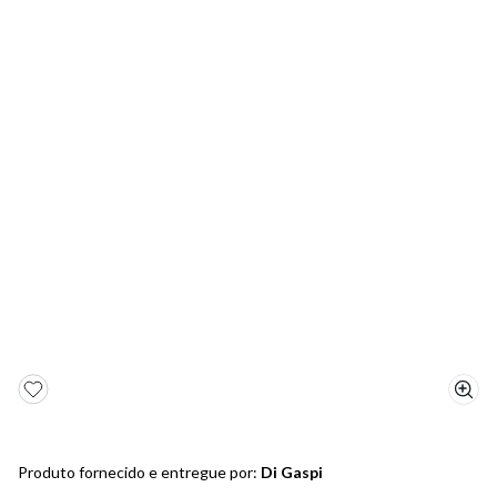
5
º
bota
6
º
sandalia
7
º
jeans
8
º
salto
9
º
new balance
10
º
tênis infantil
Produto fornecido e entregue por:
Di Gaspi