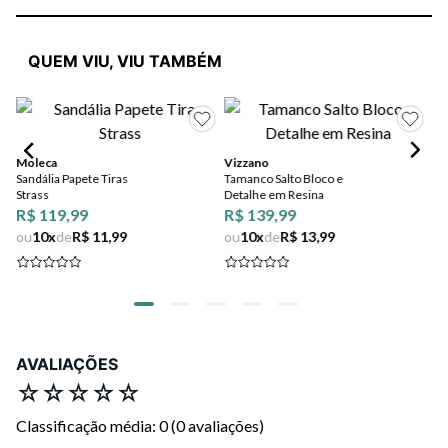
QUEM VIU, VIU TAMBÉM
Moleca
Vizzano
Be
Sandália Papete Tiras
Tamanco Salto Bloco e
Sa
Strass
Detalhe em Resina
De
R$ 119,99
R$ 139,99
ou
10
x
de
R$ 11,99
ou
10
x
de
R$ 13,99
AVALIAÇÕES
☆
☆
☆
☆
☆
Classificação média: 0
(0 avaliações)