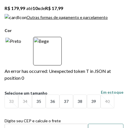
R$ 179,99
até
10
x
de
R$ 17,99
Outras formas de pagamento e parcelamento
Cor
An error has occurred: Unexpected token T in JSON at
position 0
Em estoque
33
34
35
36
37
38
39
40
Digite seu CEP e calcule o frete