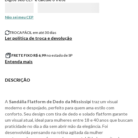
Não sei meu CEP
TROCA FÁCIL em até 30 dias
Ler política de troca e devolução
FRETE FIXO R$
6,99
no estado de SP
Entenda mais
DESCRIÇÃO
A
Sandália Flatform de Dedo da Mississip
i traz um visual
moderno e despojado, perfeito para quem ama estilo com
conforto. Seu design com tira de dedo e solado flatform garante
um visual atual, ideal para mulheres entre 18 e 40 anos que buscam
praticidade no dia a dia sem abrir mão da elegância. Foi
desenvolvida pensando na rotina agitada da mulher