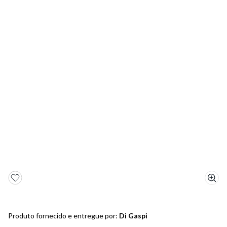
5
º
sandalia
6
º
bota
7
º
salto
8
º
jeans
9
º
chinelo
10
º
sapatenis
Produto fornecido e entregue por:
Di Gaspi