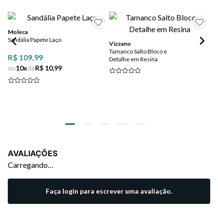
Moleca
Vi
Sandália Papete Laço
Sa
Vizzano
Tamanco Salto Bloco e
R$ 109,99
Detalhe em Resina
ou
10
x
de
R$ 10,99
AVALIAÇÕES
Carregando…
Faça login para escrever uma avaliação.