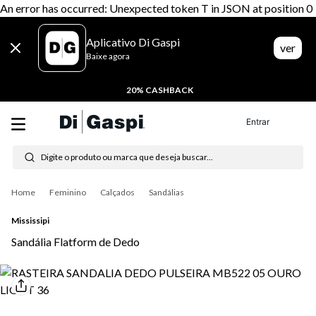
An error has occurred: Unexpected token T in JSON at position 0
Aplicativo Di Gaspi
ver
Baixe agora
20% CASHBACK
Entrar
Digite o produto ou marca que deseja buscar...
Termos mais buscados
Feminino
Calçados
Sandálias
1
º
tenis
Mississipi
2
º
tênis feminino
Sandália Flatform de Dedo
3
º
tênis masculino
4
º
moletom