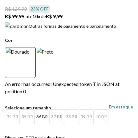
R$ 129,99
23
% OFF
R$ 99,99
até
10
x
de
R$ 9,99
Outras formas de pagamento e parcelamento
Cor
An error has occurred: Unexpected token T in JSON at
position 0
Em estoque
34 BR
35 BR
36 BR
37 BR
38 BR
39 BR
40 BR
Digite seu CEP e calcule o frete