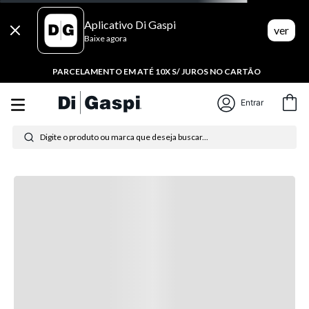
Aplicativo Di Gaspi
ver
Baixe agora
PARCELAMENTO EM ATÉ 10X S/ JUROS NO CARTÃO
Entrar
Digite o produto ou marca que deseja buscar...
Termos mais buscados
1
º
tênis feminino
2
º
tenis
3
º
moletom
4
º
tênis masculino