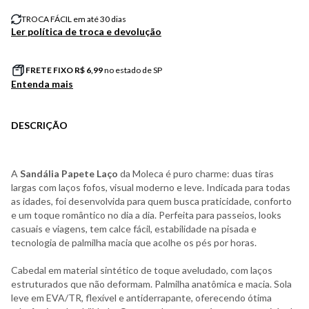
TROCA FÁCIL em até 30 dias
Ler política de troca e devolução
FRETE FIXO R$
6,99
no estado de SP
Entenda mais
DESCRIÇÃO
A
Sandália Papete Laço
da Moleca é puro charme: duas tiras
largas com laços fofos, visual moderno e leve. Indicada para todas
as idades, foi desenvolvida para quem busca praticidade, conforto
e um toque romântico no dia a dia. Perfeita para passeios, looks
casuais e viagens, tem calce fácil, estabilidade na pisada e
tecnologia de palmilha macia que acolhe os pés por horas.
Cabedal em material sintético de toque aveludado, com laços
estruturados que não deformam. Palmilha anatômica e macia. Sola
leve em EVA/TR, flexível e antiderrapante, oferecendo ótima