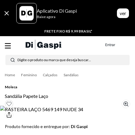
Aplicativo Di Gaspi
ver
Baixe agora
FRETE FIXO R$ 9,99 BRASIL*
Entrar
Digite o produto ou marca que deseja buscar...
Termos mais buscados
Feminino
Calçados
Sandálias
1
º
tênis feminino
Moleca
Sandália Papete Laço
2
º
tenis
3
º
moletom
4
º
tênis masculino
Produto fornecido e entregue por:
Di Gaspi