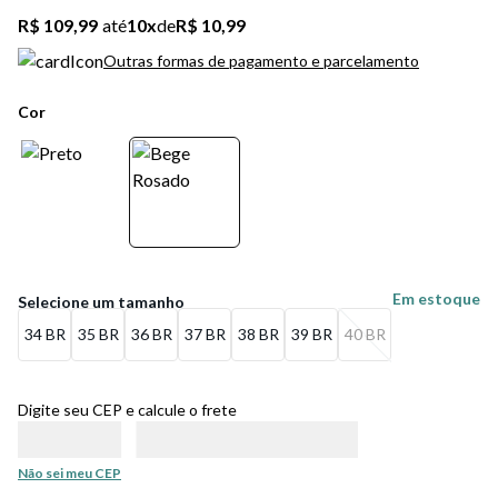
5
º
bota
R$ 109,99
até
10
x
de
R$ 10,99
6
º
sandalia
Outras formas de pagamento e parcelamento
7
º
jeans
Cor
8
º
salto
9
º
chuteira
10
º
new balance
Em estoque
34 BR
35 BR
36 BR
37 BR
38 BR
39 BR
40 BR
Digite seu CEP e calcule o frete
Não sei meu CEP