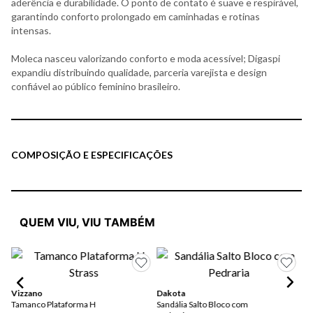
aderência e durabilidade. O ponto de contato é suave e respirável,
garantindo conforto prolongado em caminhadas e rotinas
intensas.
Moleca nasceu valorizando conforto e moda acessível; Digaspi
expandiu distribuindo qualidade, parceria varejista e design
confiável ao público feminino brasileiro.
COMPOSIÇÃO E ESPECIFICAÇÕES
QUEM VIU, VIU TAMBÉM
Mo
Sa
Vizzano
Dakota
Tamanco Plataforma H
Sandália Salto Bloco com
R$