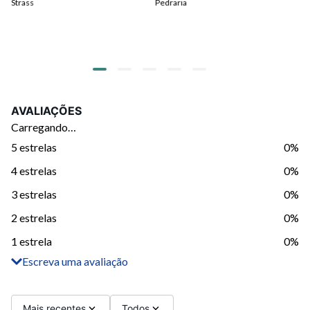
Strass
Pedraria
ou
AVALIAÇÕES
Carregando…
5 estrelas
0%
4 estrelas
0%
3 estrelas
0%
2 estrelas
0%
1 estrela
0%
Escreva uma avaliação
Adicionar avaliação
Título
Mais recentes
Todos