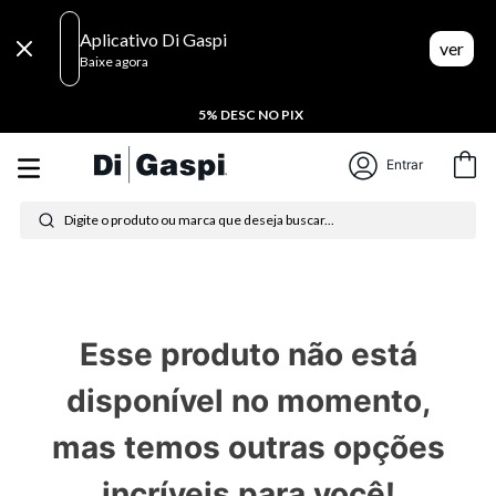
Aplicativo Di Gaspi
ver
Baixe agora
5% DESC NO PIX
Entrar
Digite o produto ou marca que deseja buscar...
Termos mais buscados
1
º
tênis feminino
Esse produto não está
2
º
tenis
disponível no momento,
3
º
moletom
mas temos outras opções
4
º
tênis masculino
incríveis para você!